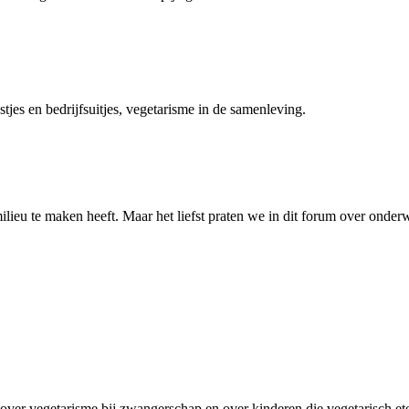
estjes en bedrijfsuitjes, vegetarisme in de samenleving.
milieu te maken heeft. Maar het liefst praten we in dit forum over onder
 over vegetarisme bij zwangerschap en over kinderen die vegetarisch et