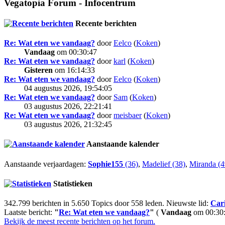
Vegatopia Forum - Infocentrum
Recente berichten
Re: Wat eten we vandaag?
door
Eelco
(
Koken
)
Vandaag
om 00:30:47
Re: Wat eten we vandaag?
door
karl
(
Koken
)
Gisteren
om 16:14:33
Re: Wat eten we vandaag?
door
Eelco
(
Koken
)
04 augustus 2026, 19:54:05
Re: Wat eten we vandaag?
door
Sam
(
Koken
)
03 augustus 2026, 22:21:41
Re: Wat eten we vandaag?
door
meisbaer
(
Koken
)
03 augustus 2026, 21:32:45
Aanstaande kalender
Aanstaande verjaardagen:
Sophie155
(36)
,
Madelief (38)
,
Miranda (4
Statistieken
342.799 berichten in 5.650 Topics door 558 leden. Nieuwste lid:
Car
Laatste bericht:
"
Re: Wat eten we vandaag?
"
(
Vandaag
om 00:30:
Bekijk de meest recente berichten op het forum.