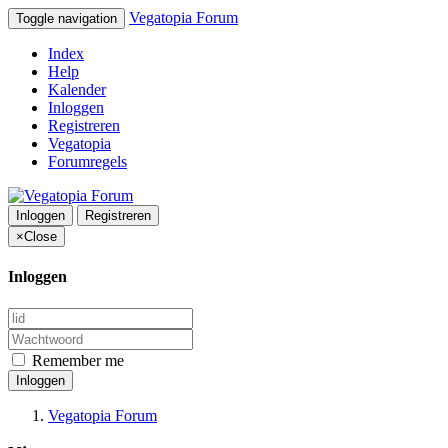
Vegatopia Forum
Toggle navigation
Index
Help
Kalender
Inloggen
Registreren
Vegatopia
Forumregels
Inloggen
Registreren
×
Close
Inloggen
Remember me
Inloggen
Vegatopia Forum