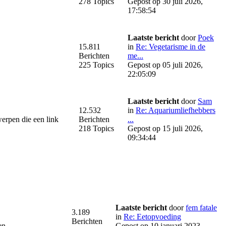
278 Topics
Gepost op 30 juli 2026,
17:58:54
Laatste bericht
door
Poek
15.811
in
Re: Vegetarisme in de
Berichten
me...
225 Topics
Gepost op 05 juli 2026,
22:05:09
Laatste bericht
door
Sam
12.532
in
Re: Aquariumliefhebbers
werpen die een link
Berichten
...
218 Topics
Gepost op 15 juli 2026,
09:34:44
Laatste bericht
door
fem fatale
3.189
in
Re: Eetopvoeding
Berichten
en.
Gepost op 10 januari 2023,