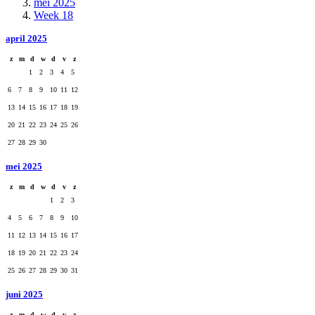
mei 2025
Week 18
april 2025
z
m
d
w
d
v
z
1
2
3
4
5
6
7
8
9
10
11
12
13
14
15
16
17
18
19
20
21
22
23
24
25
26
27
28
29
30
mei 2025
z
m
d
w
d
v
z
1
2
3
4
5
6
7
8
9
10
11
12
13
14
15
16
17
18
19
20
21
22
23
24
25
26
27
28
29
30
31
juni 2025
z
m
d
w
d
v
z