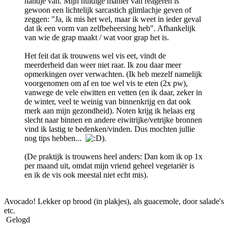
handje van. Mijn huidige manier van reageren is
gewoon een lichtelijk sarcastich glimlachje geven of
zeggen: "Ja, ik mis het wel, maar ik weet in ieder geval
dat ik een vorm van zelfbeheersing heb". Afhankelijk
van wie de grap maakt / wat voor grap het is.
Het feit dat ik trouwens wel vis eet, vindt de
meerderheid dan weer niet raar. Ik zou daar meer
opmerkingen over verwachten. (Ik heb mezelf namelijk
voorgenomen om af en toe wel vis te eten (2x pw),
vanwege de vele eiwitten en vetten (en ik daar, zeker in
de winter, veel te weinig van binnenkrijg en dat ook
merk aan mijn gezondheid). Noten krijg ik helaas erg
slecht naar binnen en andere eiwitrijke/vetrijke bronnen
vind ik lastig te bedenken/vinden. Dus mochten jullie
nog tips hebben...
).
(De praktijk is trouwens heel anders: Dan kom ik op 1x
per maand uit, omdat mijn vriend geheel vegetariër is
en ik de vis ook meestal niet echt mis).
Avocado! Lekker op brood (in plakjes), als guacemole, door salade's
etc.
Gelogd