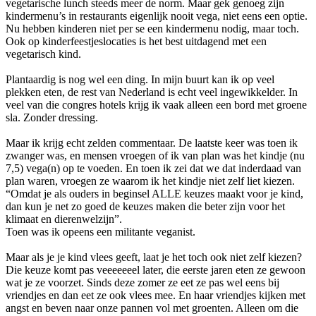
vegetarische lunch steeds meer de norm. Maar gek genoeg zijn
kindermenu’s in restaurants eigenlijk nooit vega, niet eens een optie.
Nu hebben kinderen niet per se een kindermenu nodig, maar toch.
Ook op kinderfeestjeslocaties is het best uitdagend met een
vegetarisch kind.
Plantaardig is nog wel een ding. In mijn buurt kan ik op veel
plekken eten, de rest van Nederland is echt veel ingewikkelder. In
veel van die congres hotels krijg ik vaak alleen een bord met groene
sla. Zonder dressing.
Maar ik krijg echt zelden commentaar. De laatste keer was toen ik
zwanger was, en mensen vroegen of ik van plan was het kindje (nu
7,5) vega(n) op te voeden. En toen ik zei dat we dat inderdaad van
plan waren, vroegen ze waarom ik het kindje niet zelf liet kiezen.
“Omdat je als ouders in beginsel ALLE keuzes maakt voor je kind,
dan kun je net zo goed de keuzes maken die beter zijn voor het
klimaat en dierenwelzijn”.
Toen was ik opeens een militante veganist.
Maar als je je kind vlees geeft, laat je het toch ook niet zelf kiezen?
Die keuze komt pas veeeeeeel later, die eerste jaren eten ze gewoon
wat je ze voorzet. Sinds deze zomer ze eet ze pas wel eens bij
vriendjes en dan eet ze ook vlees mee. En haar vriendjes kijken met
angst en beven naar onze pannen vol met groenten. Alleen om die