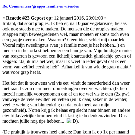
Re: Commentaar/grapjes familie en vrienden
«
Reactie #23 Gepost op:
12 januari 2016, 23:01:03 »
Irritant, dat soort grapjes. Ik heb er, na 10 jaar vegetarisme, helaas
ook nog steeds mee te maken. De mensen die de grapjes maken,
snappen mijn beweegredenen wel, maar moeten er soms toch even
een grapje over maken. Waarom? Geen idee, schiet mij maar lek.
Vooral mijn tweelingzus (van je familie moet je het hebben...) en
mensen in het orkest hebben er een handje van. Mijn huidige manier
van reageren is gewoon een lichtelijk sarcastich glimlachje geven of
zeggen: "Ja, ik mis het wel, maar ik weet in ieder geval dat ik een
vorm van zelfbeheersing heb". Afhankelijk van wie de grap maakt /
wat voor grap het is.
Het feit dat ik trouwens wel vis eet, vindt de meerderheid dan weer
niet raar. Ik zou daar meer opmerkingen over verwachten. (Ik heb
mezelf namelijk voorgenomen om af en toe wel vis te eten (2x pw),
vanwege de vele eiwitten en vetten (en ik daar, zeker in de winter,
veel te weinig van binnenkrijg en dat ook merk aan mijn
gezondheid). Noten krijg ik helaas erg slecht naar binnen en andere
eiwitrijke/vetrijke bronnen vind ik lastig te bedenken/vinden. Dus
mochten jullie nog tips hebben...
).
(De praktijk is trouwens heel anders: Dan kom ik op 1x per maand