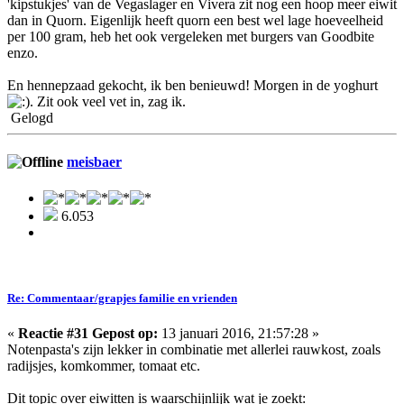
'kipstukjes' van de Vegaslager en Vivera zit nog een hoop meer eiwit
dan in Quorn. Eigenlijk heeft quorn een best wel lage hoeveelheid
per 100 gram, heb het ook vergeleken met burgers van Goodbite
enzo.
En hennepzaad gekocht, ik ben benieuwd! Morgen in de yoghurt
. Zit ook veel vet in, zag ik.
Gelogd
meisbaer
6.053
Re: Commentaar/grapjes familie en vrienden
«
Reactie #31 Gepost op:
13 januari 2016, 21:57:28 »
Notenpasta's zijn lekker in combinatie met allerlei rauwkost, zoals
radijsjes, komkommer, tomaat etc.
Dit topic over eiwitten is waarschijnlijk wat je zoekt: