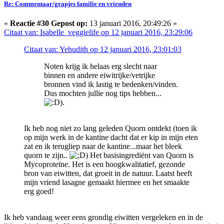
Re: Commentaar/grapjes familie en vrienden
«
Reactie #30 Gepost op:
13 januari 2016, 20:49:26 »
Citaat van: Isabelle_veggielife op 12 januari 2016, 23:29:06
Citaat van: Yehudith op 12 januari 2016, 23:01:03
Noten krijg ik helaas erg slecht naar
binnen en andere eiwitrijke/vetrijke
bronnen vind ik lastig te bedenken/vinden.
Dus mochten jullie nog tips hebben...
).
Ik heb nog niet zo lang geleden Quorn ontdekt (toen ik
op mijn werk in de kantine dacht dat er kip in mijn eten
zat en ik terugliep naar de kantine...maar het bleek
quorn te zijn..
) Het basisingrediënt van Quorn is
Mycoproteïne. Het is een hoogkwalitatief, gezonde
bron van eiwitten, dat groeit in de natuur. Laatst heeft
mijn vriend lasagne gemaakt hiermee en het smaakte
erg goed!
Ik heb vandaag weer eens grondig eiwitten vergeleken en in de