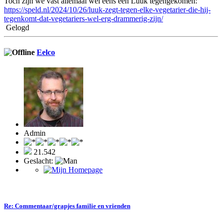
Toch zijn we vast allemaal wel eens een Luuk tegengekomen:
https://speld.nl/2024/10/26/luuk-zegt-tegen-elke-vegetarier-die-hij-
tegenkomt-dat-vegetariers-wel-erg-drammerig-zijn/
Gelogd
Eelco
Admin
21.542
Geslacht:
Re: Commentaar/grapjes familie en vrienden