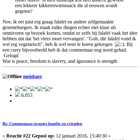
een lekkere kikkererwtensnack die al eeuwen wordt
gegeten?
Nee, ik eet juist erg graag falafel en andere zelfgemaakte
groenteburgers. Ik maak zulke dingen echter niet klaar als
omnivoren op bezoek komen, omdat ze zelfs bij falafel vaak het idee
hebben dat dat 'het vlees moet vervangen'. "Goh, die falafel vond ik
wel erg vegetarisch", heb ik wel eens te horen gekregen
. Bij
een curry bijvoorbeeld heb ik dat commentaar nog nooit gehad.
Gelogd
War is peace, freedom is slavery, and ignorance is strength
meisbaer
6.053
Re: Commentaar/grapjes familie en vrienden
«
Reactie #22 Gepost op:
12 januari 2016, 15:40:30 »