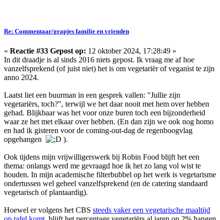
Re: Commentaar/grapjes familie en vrienden
«
Reactie #33 Gepost op:
12 oktober 2024, 17:28:49 »
In dit draadje is al sinds 2016 niets gepost. Ik vraag me af hoe
vanzelfsprekend (of juist niet) het is om vegetariër of veganist te zijn
anno 2024.
Laatst liet een buurman in een gesprek vallen: "Jullie zijn
vegetariërs, toch?", terwijl we het daar nooit met hem over hebben
gehad. Blijkbaar was het voor onze buren toch een bijzonderheid
waar ze het met elkaar over hebben. (En dan zijn we ook nog homo
en had ik gisteren voor de coming-out-dag de regenboogvlag
opgehangen
).
Ook tijdens mijn vrijwilligerswerk bij Robin Food blijft het een
thema: onlangs werd me gevraagd hoe ik het zo lang vol wist te
houden. In mijn academische filterbubbel op het werk is vegetarisme
ondertussen wel geheel vanzelfsprekend (en de catering standaard
vegetarisch of plantaardig).
Hoewel er volgens het CBS
steeds vaker een vegetarische maaltijd
op tafel komt
, blijft het percentage vegetariërs al jaren op 2% hangen