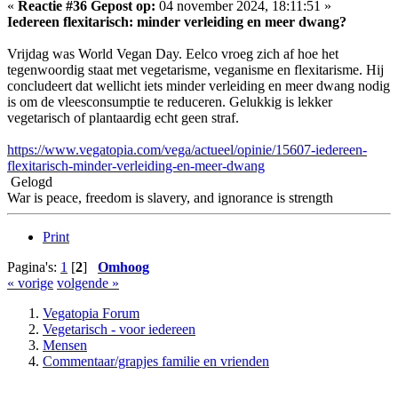
«
Reactie #36 Gepost op:
04 november 2024, 18:11:51 »
Iedereen flexitarisch: minder verleiding en meer dwang?
Vrijdag was World Vegan Day. Eelco vroeg zich af hoe het
tegenwoordig staat met vegetarisme, veganisme en flexitarisme. Hij
concludeert dat wellicht iets minder verleiding en meer dwang nodig
is om de vleesconsumptie te reduceren. Gelukkig is lekker
vegetarisch of plantaardig echt geen straf.
https://www.vegatopia.com/vega/actueel/opinie/15607-iedereen-
flexitarisch-minder-verleiding-en-meer-dwang
Gelogd
War is peace, freedom is slavery, and ignorance is strength
Print
Pagina's:
1
[
2
]
Omhoog
« vorige
volgende »
Vegatopia Forum
Vegetarisch - voor iedereen
Mensen
Commentaar/grapjes familie en vrienden