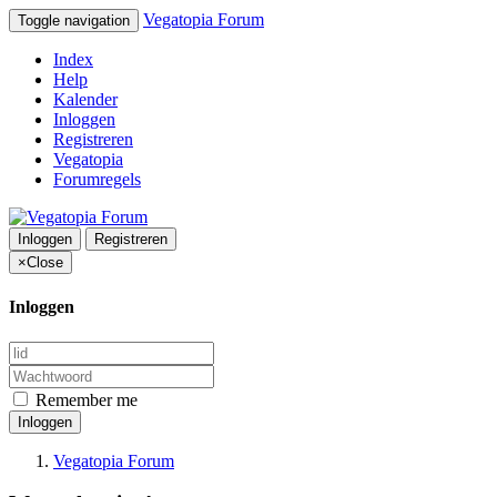
Vegatopia Forum
Toggle navigation
Index
Help
Kalender
Inloggen
Registreren
Vegatopia
Forumregels
Inloggen
Registreren
×
Close
Inloggen
Remember me
Inloggen
Vegatopia Forum