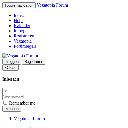
Vegatopia Forum
Toggle navigation
Index
Help
Kalender
Inloggen
Registreren
Vegatopia
Forumregels
Inloggen
Registreren
×
Close
Inloggen
Remember me
Inloggen
Vegatopia Forum