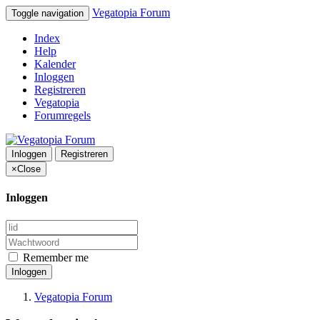
Vegatopia Forum
Toggle navigation
Index
Help
Kalender
Inloggen
Registreren
Vegatopia
Forumregels
Inloggen
Registreren
×
Close
Inloggen
Remember me
Inloggen
Vegatopia Forum