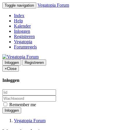
Vegatopia Forum
Toggle navigation
Index
Help
Kalender
Inloggen
Registreren
Vegatopia
Forumregels
Inloggen
Registreren
×
Close
Inloggen
Remember me
Inloggen
Vegatopia Forum