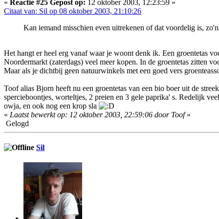
«
Reactie #25 Gepost op:
12 oktober 2003, 12:23:59 »
Citaat van: Sil op 08 oktober 2003, 21:10:26
Kan iemand misschien even uitrekenen of dat voordelig is, zo'n
Het hangt er heel erg vanaf waar je woont denk ik. Een groentetas vo
Noordermarkt (zaterdags) veel meer kopen. In de groentetas zitten voor
Maar als je dichtbij geen natuurwinkels met een goed vers groenteasso
Toof alias Bjorn heeft nu een groentetas van een bio boer uit de stree
spercieboontjes, worteltjes, 2 preien en 3 gele paprika' s. Redelijk ve
owja, en ook nog een krop sla
«
Laatst bewerkt op: 12 oktober 2003, 22:59:06 door Toof
»
Gelogd
Sil