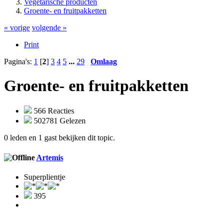
Vegetarische producten
Groente- en fruitpakketten
« vorige
volgende »
Print
Pagina's:
1
[
2
]
3
4
5
...
29
Omlaag
Groente- en fruitpakketten
566 Reacties
502781 Gelezen
0 leden en 1 gast bekijken dit topic.
Artemis
Superplientje
395