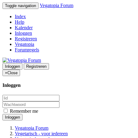
Vegatopia Forum
Toggle navigation
Index
Help
Kalender
Inloggen
Registreren
Vegatopia
Forumregels
Inloggen
Registreren
×
Close
Inloggen
Remember me
Inloggen
Vegatopia Forum
Vegetarisch - voor iedereen