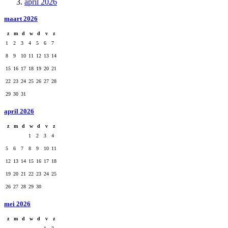
april 2026
maart 2026
z
m
d
w
d
v
z
1
2
3
4
5
6
7
8
9
10
11
12
13
14
15
16
17
18
19
20
21
22
23
24
25
26
27
28
29
30
31
april 2026
z
m
d
w
d
v
z
1
2
3
4
5
6
7
8
9
10
11
12
13
14
15
16
17
18
19
20
21
22
23
24
25
26
27
28
29
30
mei 2026
z
m
d
w
d
v
z