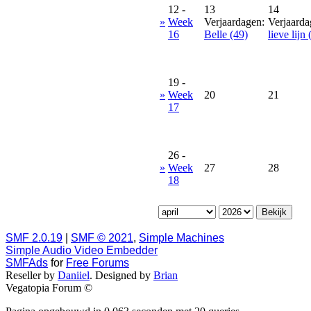
12
-
13
14
»
Week
Verjaardagen:
Verjaarda
16
Belle (49)
lieve lijn 
19
-
»
Week
20
21
17
26
-
»
Week
27
28
18
SMF 2.0.19
|
SMF © 2021
,
Simple Machines
Simple Audio Video Embedder
SMFAds
for
Free Forums
Reseller by
Daniiel
. Designed by
Brian
Vegatopia Forum ©