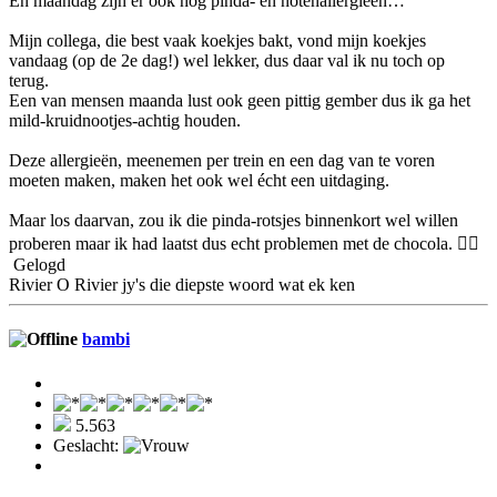
En maandag zijn er ook nog pinda- en notenallergieen…
Mijn collega, die best vaak koekjes bakt, vond mijn koekjes
vandaag (op de 2e dag!) wel lekker, dus daar val ik nu toch op
terug.
Een van mensen maanda lust ook geen pittig gember dus ik ga het
mild-kruidnootjes-achtig houden.
Deze allergieën, meenemen per trein en een dag van te voren
moeten maken, maken het ook wel écht een uitdaging.
Maar los daarvan, zou ik die pinda-rotsjes binnenkort wel willen
proberen maar ik had laatst dus echt problemen met de chocola. 🤷‍♀️
Gelogd
Rivier O Rivier jy's die diepste woord wat ek ken
bambi
5.563
Geslacht: