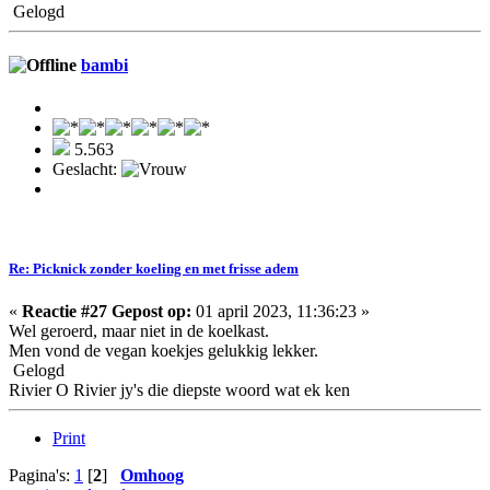
Gelogd
bambi
5.563
Geslacht:
Re: Picknick zonder koeling en met frisse adem
«
Reactie #27 Gepost op:
01 april 2023, 11:36:23 »
Wel geroerd, maar niet in de koelkast.
Men vond de vegan koekjes gelukkig lekker.
Gelogd
Rivier O Rivier jy's die diepste woord wat ek ken
Print
Pagina's:
1
[
2
]
Omhoog