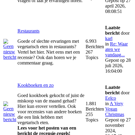
vragen of laat je ervaringen horen.
Gepost op 27
april 2026,
08:08:51
Laatste
Restaurants
bericht
door
karl
Goede of slechte ervaringen met
6.993
in
Re: Waar
vegetarisch eten in restaurants?
Berichten
aten we
Vertel het hier. Niet eens met een
267
vandaag...
recensie? Ook dan horen we je
Topics
Gepost op 28
commentaar graag.
juli 2026,
16:04:00
Kookboeken en zo
Laatste
bericht
door
Goed kookboek gekocht of juist de
Eelco
miskoop van de maand gehad?
1.881
in
A Very
Hier kun erover vertellen. Ook
Berichten
Vegan
voor recensies van andere boeken
255
Christmas
die een link hebben met
Topics
Gepost op 27
vegetarisch eten.
november
Lees voor het posten van een
2024,
bericht de recensie-regels!