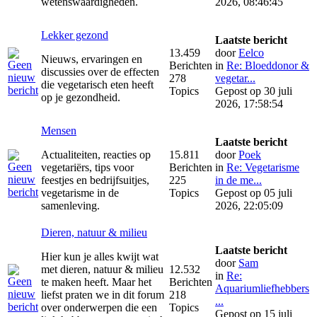
wetenswaardigheden.
2026, 08:46:45
Lekker gezond
Laatste bericht
13.459
door
Eelco
Nieuws, ervaringen en
Berichten
in
Re: Bloeddonor &
discussies over de effecten
278
vegetar...
die vegetarisch eten heeft
Topics
Gepost op 30 juli
op je gezondheid.
2026, 17:58:54
Mensen
Laatste bericht
Actualiteiten, reacties op
15.811
door
Poek
vegetariërs, tips voor
Berichten
in
Re: Vegetarisme
feestjes en bedrijfsuitjes,
225
in de me...
vegetarisme in de
Topics
Gepost op 05 juli
samenleving.
2026, 22:05:09
Dieren, natuur & milieu
Laatste bericht
Hier kun je alles kwijt wat
door
Sam
met dieren, natuur & milieu
12.532
in
Re:
te maken heeft. Maar het
Berichten
Aquariumliefhebbers
liefst praten we in dit forum
218
...
over onderwerpen die een
Topics
Gepost op 15 juli