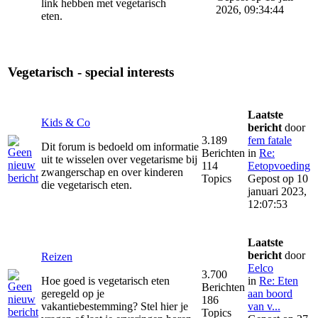
link hebben met vegetarisch
2026, 09:34:44
eten.
Vegetarisch - special interests
Laatste
Kids & Co
bericht
door
3.189
fem fatale
Dit forum is bedoeld om informatie
Berichten
in
Re:
uit te wisselen over vegetarisme bij
114
Eetopvoeding
zwangerschap en over kinderen
Topics
Gepost op 10
die vegetarisch eten.
januari 2023,
12:07:53
Laatste
bericht
door
Reizen
Eelco
3.700
Hoe goed is vegetarisch eten
in
Re: Eten
Berichten
geregeld op je
aan boord
186
vakantiebestemming? Stel hier je
van v...
Topics