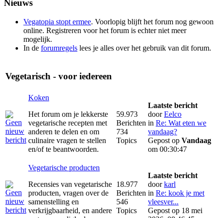
Nieuws
Vegatopia stopt ermee
. Voorlopig blijft het forum nog gewoon
online. Registreren voor het forum is echter niet meer
mogelijk.
In de
forumregels
lees je alles over het gebruik van dit forum.
Vegetarisch - voor iedereen
Koken
Laatste bericht
Het forum om je lekkerste
59.973
door
Eelco
vegetarische recepten met
Berichten
in
Re: Wat eten we
anderen te delen en om
734
vandaag?
culinaire vragen te stellen
Topics
Gepost op
Vandaag
en/of te beantwoorden.
om 00:30:47
Vegetarische producten
Laatste bericht
Recensies van vegetarische
18.977
door
karl
producten, vragen over de
Berichten
in
Re: kook je met
samenstelling en
546
vleesver...
verkrijgbaarheid, en andere
Topics
Gepost op 18 mei