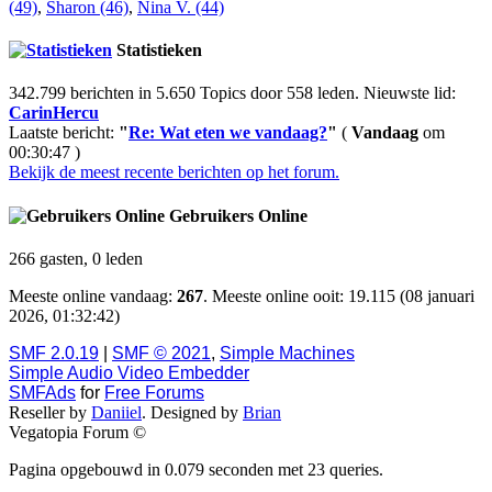
(49)
,
Sharon (46)
,
Nina V. (44)
Statistieken
342.799 berichten in 5.650 Topics door 558 leden. Nieuwste lid:
CarinHercu
Laatste bericht:
"
Re: Wat eten we vandaag?
"
(
Vandaag
om
00:30:47 )
Bekijk de meest recente berichten op het forum.
Gebruikers Online
266 gasten, 0 leden
Meeste online vandaag:
267
. Meeste online ooit: 19.115 (08 januari
2026, 01:32:42)
SMF 2.0.19
|
SMF © 2021
,
Simple Machines
Simple Audio Video Embedder
SMFAds
for
Free Forums
Reseller by
Daniiel
. Designed by
Brian
Vegatopia Forum ©
Pagina opgebouwd in 0.079 seconden met 23 queries.