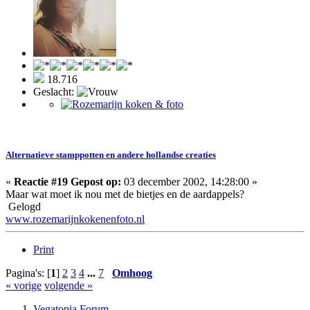
18.716
Geslacht:
Alternatieve stamppotten en andere hollandse creaties
«
Reactie #19 Gepost op:
03 december 2002, 14:28:00 »
Maar wat moet ik nou met de bietjes en de aardappels?
Gelogd
www.rozemarijnkokenenfoto.nl
Print
Pagina's: [
1
]
2
3
4
...
7
Omhoog
« vorige
volgende »
Vegatopia Forum