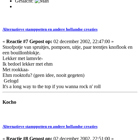
Geslacht:
Alternatieve stamppotten en andere hollandse creaties
«
Reactie #7 Gepost op:
02 december 2002, 22:47:00 »
Stoofpotje van spruitjes, pompoen, uitje, paar teentjes knoflook en
een bouillonblokje.
Lekker met lamsvle-
Ik bedoel lekker met ehm
Met rookkaa-
Ehm rooktofu? (geen idee, nooit gegeten)
Gelogd
It's a long way to the top if you wanna rock n' roll
Kocho
Alternatieve stamppotten en andere hollandse creaties
«
Reactie #8 Gepost op:
02 december 2002, 22:51:00 »