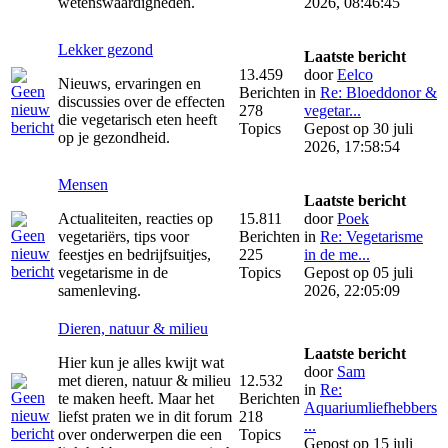
wetenswaardigheden.
2026, 08:46:45
Lekker gezond
Laatste bericht
13.459
door
Eelco
Nieuws, ervaringen en
Berichten
in
Re: Bloeddonor &
discussies over de effecten
278
vegetar...
die vegetarisch eten heeft
Topics
Gepost op 30 juli
op je gezondheid.
2026, 17:58:54
Mensen
Laatste bericht
Actualiteiten, reacties op
15.811
door
Poek
vegetariërs, tips voor
Berichten
in
Re: Vegetarisme
feestjes en bedrijfsuitjes,
225
in de me...
vegetarisme in de
Topics
Gepost op 05 juli
samenleving.
2026, 22:05:09
Dieren, natuur & milieu
Laatste bericht
Hier kun je alles kwijt wat
door
Sam
met dieren, natuur & milieu
12.532
in
Re:
te maken heeft. Maar het
Berichten
Aquariumliefhebbers
liefst praten we in dit forum
218
...
over onderwerpen die een
Topics
Gepost op 15 juli