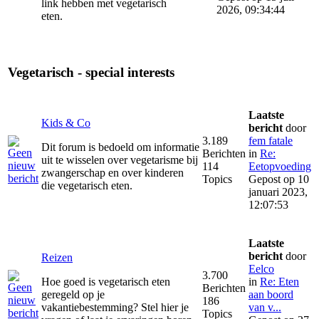
link hebben met vegetarisch
2026, 09:34:44
eten.
Vegetarisch - special interests
Laatste
Kids & Co
bericht
door
3.189
fem fatale
Dit forum is bedoeld om informatie
Berichten
in
Re:
uit te wisselen over vegetarisme bij
114
Eetopvoeding
zwangerschap en over kinderen
Topics
Gepost op 10
die vegetarisch eten.
januari 2023,
12:07:53
Laatste
bericht
door
Reizen
Eelco
3.700
Hoe goed is vegetarisch eten
in
Re: Eten
Berichten
geregeld op je
aan boord
186
vakantiebestemming? Stel hier je
van v...
Topics