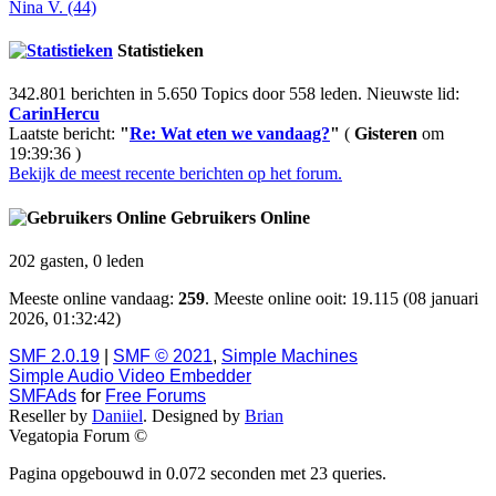
Nina V. (44)
Statistieken
342.801 berichten in 5.650 Topics door 558 leden. Nieuwste lid:
CarinHercu
Laatste bericht:
"
Re: Wat eten we vandaag?
"
(
Gisteren
om
19:39:36 )
Bekijk de meest recente berichten op het forum.
Gebruikers Online
202 gasten, 0 leden
Meeste online vandaag:
259
. Meeste online ooit: 19.115 (08 januari
2026, 01:32:42)
SMF 2.0.19
|
SMF © 2021
,
Simple Machines
Simple Audio Video Embedder
SMFAds
for
Free Forums
Reseller by
Daniiel
. Designed by
Brian
Vegatopia Forum ©
Pagina opgebouwd in 0.072 seconden met 23 queries.