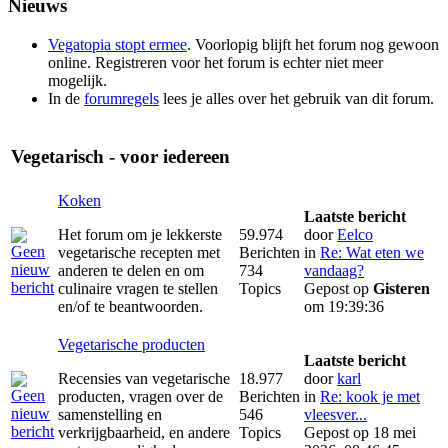
Nieuws
Vegatopia stopt ermee
. Voorlopig blijft het forum nog gewoon
online. Registreren voor het forum is echter niet meer
mogelijk.
In de
forumregels
lees je alles over het gebruik van dit forum.
Vegetarisch - voor iedereen
Koken
Laatste bericht
Het forum om je lekkerste
59.974
door
Eelco
vegetarische recepten met
Berichten
in
Re: Wat eten we
anderen te delen en om
734
vandaag?
culinaire vragen te stellen
Topics
Gepost op
Gisteren
en/of te beantwoorden.
om 19:39:36
Vegetarische producten
Laatste bericht
Recensies van vegetarische
18.977
door
karl
producten, vragen over de
Berichten
in
Re: kook je met
samenstelling en
546
vleesver...
verkrijgbaarheid, en andere
Topics
Gepost op 18 mei