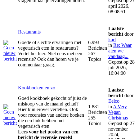
vragen of laat je ervaringen horen.
Gepost op 27
april 2026,
08:08:51
Laatste
Restaurants
bericht
door
karl
Goede of slechte ervaringen met
6.993
in
Re: Waar
vegetarisch eten in restaurants?
Berichten
aten we
Vertel het hier. Niet eens met een
267
vandaag...
recensie? Ook dan horen we je
Topics
Gepost op 28
commentaar graag.
juli 2026,
16:04:00
Kookboeken en zo
Laatste
bericht
door
Goed kookboek gekocht of juist de
Eelco
miskoop van de maand gehad?
1.881
in
A Very
Hier kun erover vertellen. Ook
Berichten
Vegan
voor recensies van andere boeken
255
Christmas
die een link hebben met
Topics
Gepost op 27
vegetarisch eten.
november
Lees voor het posten van een
2024,
bericht de recensie-regels!