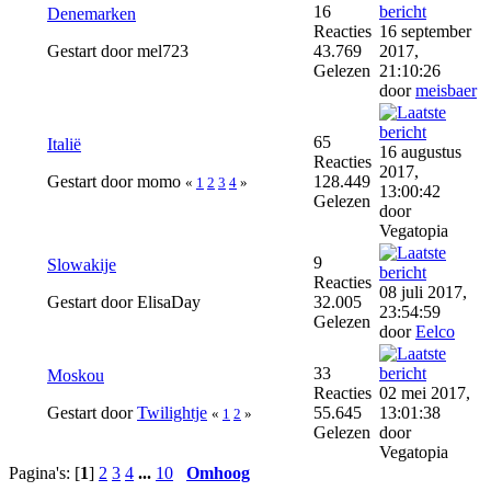
16
Denemarken
Reacties
16 september
Gestart door mel723
43.769
2017,
Gelezen
21:10:26
door
meisbaer
65
Italië
16 augustus
Reacties
2017,
Gestart door momo
128.449
«
1
2
3
4
»
13:00:42
Gelezen
door
Vegatopia
9
Slowakije
Reacties
08 juli 2017,
Gestart door ElisaDay
32.005
23:54:59
Gelezen
door
Eelco
33
Moskou
Reacties
02 mei 2017,
Gestart door
Twilightje
55.645
13:01:38
«
1
2
»
Gelezen
door
Vegatopia
Pagina's: [
1
]
2
3
4
...
10
Omhoog