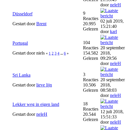
door
neleH
9
Düsseldorf
Reacties
02 juli 2019,
Gestart door
Brent
20.995
15:21:40
Gelezen
door
karl
104
Portugal
Reacties
20 september
Gestart door niels
154.582
2018,
«
1
2
3
4
...
6
»
Gelezen
09:29:56
door
neleH
3
Sri Lanka
Reacties
20 september
Gestart door
lieve lijn
10.506
2018,
Gelezen
08:58:03
door
neleH
18
Lekker weg in eigen land
Reacties
12 juli 2018,
Gestart door
neleH
20.544
15:51:33
Gelezen
door
neleH