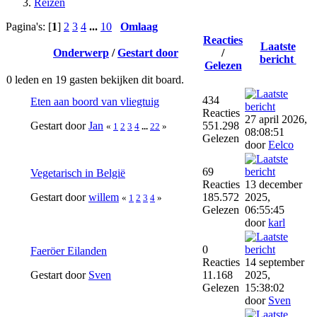
Reizen
Pagina's: [
1
]
2
3
4
...
10
Omlaag
Reacties
Laatste
Onderwerp
/
Gestart door
/
bericht
Gelezen
0 leden en 19 gasten bekijken dit board.
434
Eten aan boord van vliegtuig
Reacties
27 april 2026,
Gestart door
Jan
551.298
«
1
2
3
4
...
22
»
08:08:51
Gelezen
door
Eelco
69
Vegetarisch in België
Reacties
13 december
Gestart door
willem
185.572
2025,
«
1
2
3
4
»
Gelezen
06:55:45
door
karl
0
Faeröer Eilanden
Reacties
14 september
Gestart door
Sven
11.168
2025,
Gelezen
15:38:02
door
Sven