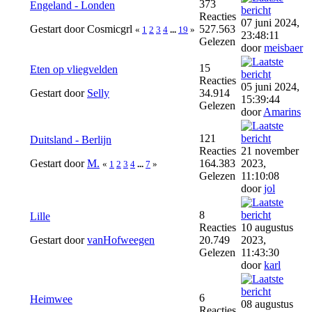
373
Engeland - Londen
Reacties
07 juni 2024,
Gestart door Cosmicgrl
527.563
«
1
2
3
4
...
19
»
23:48:11
Gelezen
door
meisbaer
15
Eten op vliegvelden
Reacties
05 juni 2024,
Gestart door
Selly
34.914
15:39:44
Gelezen
door
Amarins
121
Duitsland - Berlijn
Reacties
21 november
Gestart door
M.
164.383
2023,
«
1
2
3
4
...
7
»
Gelezen
11:10:08
door
jol
8
Lille
Reacties
10 augustus
Gestart door
vanHofweegen
20.749
2023,
Gelezen
11:43:30
door
karl
6
Heimwee
08 augustus
Reacties