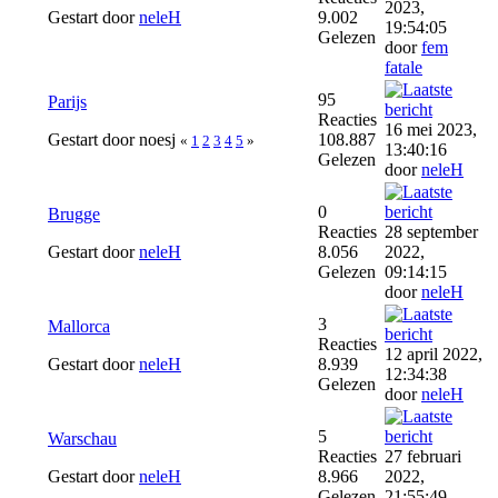
2023,
Gestart door
neleH
9.002
19:54:05
Gelezen
door
fem
fatale
95
Parijs
Reacties
16 mei 2023,
Gestart door noesj
108.887
«
1
2
3
4
5
»
13:40:16
Gelezen
door
neleH
0
Brugge
Reacties
28 september
Gestart door
neleH
8.056
2022,
Gelezen
09:14:15
door
neleH
3
Mallorca
Reacties
12 april 2022,
Gestart door
neleH
8.939
12:34:38
Gelezen
door
neleH
5
Warschau
Reacties
27 februari
Gestart door
neleH
8.966
2022,
Gelezen
21:55:49