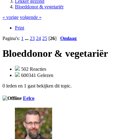
Lekker gezond
Bloeddonor & vegetariër
« vorige
volgende »
Print
Pagina's:
1
...
23
24
25
[
26
]
Omlaag
Bloeddonor & vegetariër
502 Reacties
600341 Gelezen
0 leden en 1 gast bekijken dit topic.
Eelco