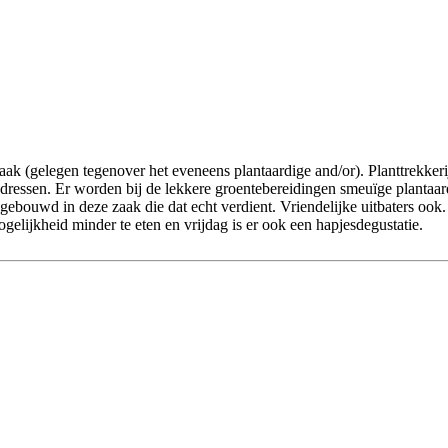
zaak (gelegen tegenover het eveneens plantaardige and/or). Planttrekke
e adressen. Er worden bij de lekkere groentebereidingen smeuïge plantaa
opgebouwd in deze zaak die dat echt verdient. Vriendelijke uitbaters ook.
gelijkheid minder te eten en vrijdag is er ook een hapjesdegustatie.