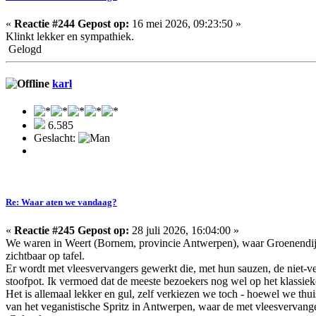
«
Reactie #244 Gepost op:
16 mei 2026, 09:23:50 »
Klinkt lekker en sympathiek.
Gelogd
karl
6.585
Geslacht:
Re: Waar aten we vandaag?
«
Reactie #245 Gepost op:
28 juli 2026, 16:04:00 »
We waren in Weert (Bornem, provincie Antwerpen), waar Groenendi
zichtbaar op tafel.
Er wordt met vleesvervangers gewerkt die, met hun sauzen, de niet-veg
stoofpot. Ik vermoed dat de meeste bezoekers nog wel op het klassieke
Het is allemaal lekker en gul, zelf verkiezen we toch - hoewel we th
van het veganistische Spritz in Antwerpen, waar de met vleesvervange