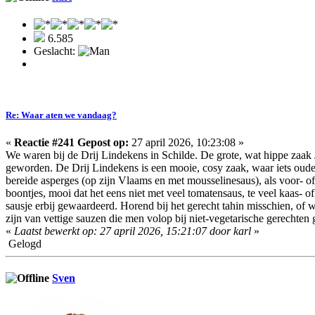
6.585
Geslacht:
Re: Waar aten we vandaag?
«
Reactie #241 Gepost op:
27 april 2026, 10:23:08 »
We waren bij de Drij Lindekens in Schilde. De grote, wat hippe zaak
geworden. De Drij Lindekens is een mooie, cosy zaak, waar iets oudere 
bereide asperges (op zijn Vlaams en met mousselinesaus), als voor- 
boontjes, mooi dat het eens niet met veel tomatensaus, te veel kaas- o
sausje erbij gewaardeerd. Horend bij het gerecht tahin misschien, of 
zijn van vettige sauzen die men volop bij niet-vegetarische gerechten gee
«
Laatst bewerkt op: 27 april 2026, 15:21:07 door karl
»
Gelogd
Sven