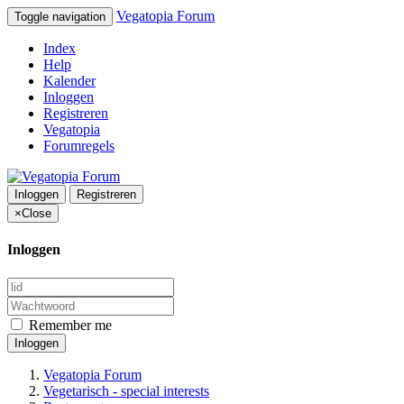
Vegatopia Forum
Toggle navigation
Index
Help
Kalender
Inloggen
Registreren
Vegatopia
Forumregels
Inloggen
Registreren
×
Close
Inloggen
Remember me
Inloggen
Vegatopia Forum
Vegetarisch - special interests