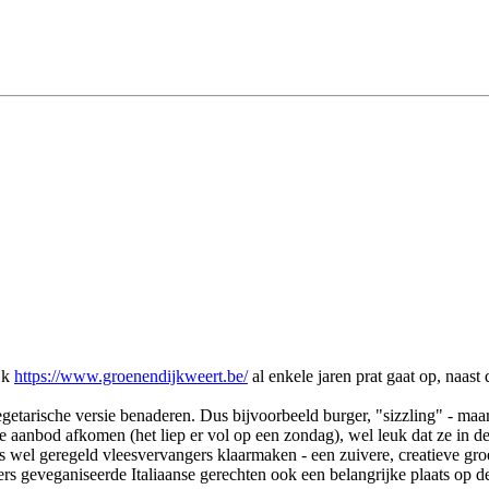
jk
https://www.groenendijkweert.be/
al enkele jaren prat gaat op, naast 
etarische versie benaderen. Dus bijvoorbeeld burger, "sizzling" - maar 
 aanbod afkomen (het liep er vol op een zondag), wel leuk dat ze in de 
uis wel geregeld vleesvervangers klaarmaken - een zuivere, creatieve gr
rs geveganiseerde Italiaanse gerechten ook een belangrijke plaats op d