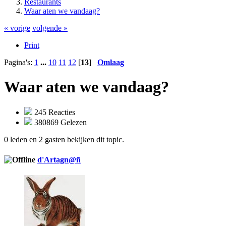
Restaurants
Waar aten we vandaag?
« vorige
volgende »
Print
Pagina's:
1
...
10
11
12
[
13
]
Omlaag
Waar aten we vandaag?
245 Reacties
380869 Gelezen
0 leden en 2 gasten bekijken dit topic.
d'Artagn@ñ