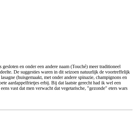
s gesloten en onder een andere naam (Touché) meer traditioneel
elte. De suggesties waren in dit seizoen natuurlijk de voortreffelijk
e lasagne (huisgemaakt, met onder andere spinazie, champignons en
e aardappelfrietjes erbij. Bij dat laatste gerecht had ik wel een
l eens vast dat men verwacht dat vegetarische, "gezonde" eters wars