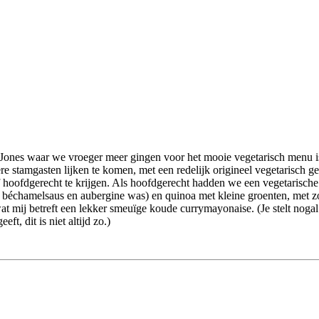
 Jones waar we vroeger meer gingen voor het mooie vegetarisch menu i
stamgasten lijken te komen, met een redelijk origineel vegetarisch gede
of hoofdgerecht te krijgen. Als hoofdgerecht hadden we een vegetarisch
f béchamelsaus en aubergine was) en quinoa met kleine groenten, met zoet
wat mij betreft een lekker smeuïge koude currymayonaise. (Je stelt noga
ft, dit is niet altijd zo.)