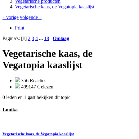
Vegetarische producten
Vegetarische kaas, de Vegatopia kaaslijst
« vorige
volgende »
Print
Pagina's: [
1
]
2
3
4
...
18
Omlaag
Vegetarische kaas, de
Vegatopia kaaslijst
356 Reacties
499147 Gelezen
0 leden en 1 gast bekijken dit topic.
Lonika
Vegetarische kaas, de Vegatopia kaaslijst