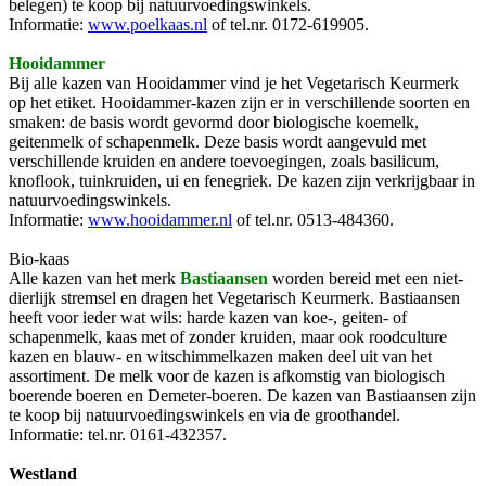
belegen) te koop bij natuurvoedingswinkels.
Informatie:
www.poelkaas.nl
of tel.nr. 0172-619905.
Hooidammer
Bij alle kazen van Hooidammer vind je het Vegetarisch Keurmerk
op het etiket. Hooidammer-kazen zijn er in verschillende soorten en
smaken: de basis wordt gevormd door biologische koemelk,
geitenmelk of schapenmelk. Deze basis wordt aangevuld met
verschillende kruiden en andere toevoegingen, zoals basilicum,
knoflook, tuinkruiden, ui en fenegriek. De kazen zijn verkrijgbaar in
natuurvoedingswinkels.
Informatie:
www.hooidammer.nl
of tel.nr. 0513-484360.
Bio-kaas
Alle kazen van het merk
Bastiaansen
worden bereid met een niet-
dierlijk stremsel en dragen het Vegetarisch Keurmerk. Bastiaansen
heeft voor ieder wat wils: harde kazen van koe-, geiten- of
schapenmelk, kaas met of zonder kruiden, maar ook roodculture
kazen en blauw- en witschimmelkazen maken deel uit van het
assortiment. De melk voor de kazen is afkomstig van biologisch
boerende boeren en Demeter-boeren. De kazen van Bastiaansen zijn
te koop bij natuurvoedingswinkels en via de groothandel.
Informatie: tel.nr. 0161-432357.
Westland