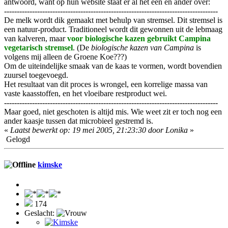
antwoord, want op hun website staat er al het een en ander over:
------------------------------------------------------------------------------------
De melk wordt dik gemaakt met behulp van stremsel. Dit stremsel is
een natuur-product. Traditioneel wordt dit gewonnen uit de lebmaag
van kalveren, maar
voor biologische kazen gebruikt Campina
vegetarisch stremsel
. (De
biologische kazen van Campina
is
volgens mij alleen de Groene Koe???)
Om de uiteindelijke smaak van de kaas te vormen, wordt bovendien
zuursel toegevoegd.
Het resultaat van dit proces is wrongel, een korrelige massa van
vaste kaasstoffen, en het vloeibare restproduct wei.
------------------------------------------------------------------------------------
Maar goed, niet geschoten is altijd mis. Wie weet zit er toch nog een
ander kaasje tussen dat microbieel gestremd is.
«
Laatst bewerkt op: 19 mei 2005, 21:23:30 door Lonika
»
Gelogd
kimske
174
Geslacht: