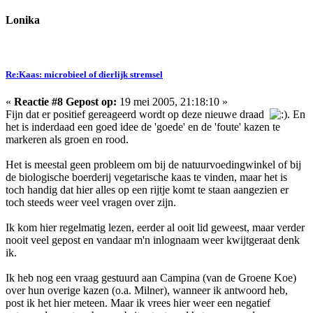
Lonika
Re:Kaas: microbieel of dierlijk stremsel
«
Reactie #8 Gepost op:
19 mei 2005, 21:18:10 »
Fijn dat er positief gereageerd wordt op deze nieuwe draad
. En
het is inderdaad een goed idee de 'goede' en de 'foute' kazen te
markeren als groen en rood.
Het is meestal geen probleem om bij de natuurvoedingwinkel of bij
de biologische boerderij vegetarische kaas te vinden, maar het is
toch handig dat hier alles op een rijtje komt te staan aangezien er
toch steeds weer veel vragen over zijn.
Ik kom hier regelmatig lezen, eerder al ooit lid geweest, maar verder
nooit veel gepost en vandaar m'n inlognaam weer kwijtgeraat denk
ik.
Ik heb nog een vraag gestuurd aan Campina (van de Groene Koe)
over hun overige kazen (o.a. Milner), wanneer ik antwoord heb,
post ik het hier meteen. Maar ik vrees hier weer een negatief