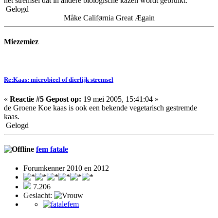
het stremsel dat in andere biologische kazen wordt gebruikt.
Gelogd
Måke Califørnia Great Ægain
Miezemiez
Re:Kaas: microbieel of dierlijk stremsel
«
Reactie #5 Gepost op:
19 mei 2005, 15:41:04 »
de Groene Koe kaas is ook een bekende vegetarisch gestremde
kaas.
Gelogd
fem fatale
Forumkenner 2010 en 2012
7.206
Geslacht: