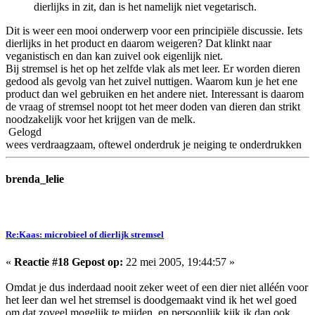
dierlijks in zit, dan is het namelijk niet vegetarisch.
Dit is weer een mooi onderwerp voor een principiële discussie. Iets
dierlijks in het product en daarom weigeren? Dat klinkt naar
veganistisch en dan kan zuivel ook eigenlijk niet.
Bij stremsel is het op het zelfde vlak als met leer. Er worden dieren
gedood als gevolg van het zuivel nuttigen. Waarom kun je het ene
product dan wel gebruiken en het andere niet. Interessant is daarom
de vraag of stremsel noopt tot het meer doden van dieren dan strikt
noodzakelijk voor het krijgen van de melk.
Gelogd
wees verdraagzaam, oftewel onderdruk je neiging te onderdrukken
brenda_lelie
Re:Kaas: microbieel of dierlijk stremsel
«
Reactie #18 Gepost op:
22 mei 2005, 19:44:57 »
Omdat je dus inderdaad nooit zeker weet of een dier niet alléén voor
het leer dan wel het stremsel is doodgemaakt vind ik het wel goed
om dat zoveel mogelijk te mijden. en persoonlijk kijk ik dan ook