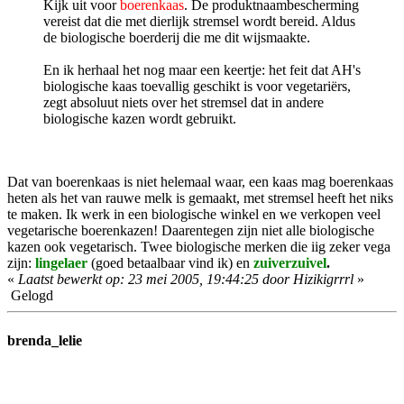
Kijk uit voor
boerenkaas
. De produktnaambescherming
vereist dat die met dierlijk stremsel wordt bereid. Aldus
de biologische boerderij die me dit wijsmaakte.
En ik herhaal het nog maar een keertje: het feit dat AH's
biologische kaas toevallig geschikt is voor vegetariërs,
zegt absoluut niets over het stremsel dat in andere
biologische kazen wordt gebruikt.
Dat van boerenkaas is niet helemaal waar, een kaas mag boerenkaas
heten als het van rauwe melk is gemaakt, met stremsel heeft het niks
te maken. Ik werk in een biologische winkel en we verkopen veel
vegetarische boerenkazen! Daarentegen zijn niet alle biologische
kazen ook vegetarisch. Twee biologische merken die iig zeker vega
zijn:
lingelaer
(goed betaalbaar vind ik) en
zuiverzuivel
.
«
Laatst bewerkt op: 23 mei 2005, 19:44:25 door Hizikigrrrl
»
Gelogd
brenda_lelie