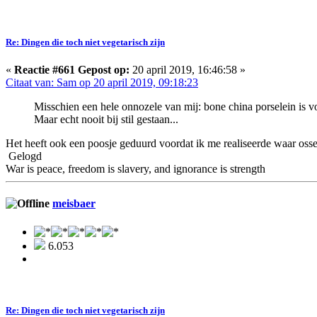
Re: Dingen die toch niet vegetarisch zijn
«
Reactie #661 Gepost op:
20 april 2019, 16:46:58 »
Citaat van: Sam op 20 april 2019, 09:18:23
Misschien een hele onnozele van mij: bone china porselein is voo
Maar echt nooit bij stil gestaan...
Het heeft ook een poosje geduurd voordat ik me realiseerde waar o
Gelogd
War is peace, freedom is slavery, and ignorance is strength
meisbaer
6.053
Re: Dingen die toch niet vegetarisch zijn