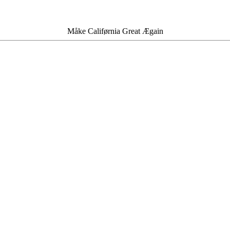
Måke Califørnia Great Ægain