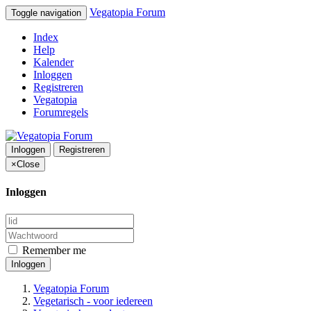
Vegatopia Forum
Toggle navigation
Index
Help
Kalender
Inloggen
Registreren
Vegatopia
Forumregels
Inloggen
Registreren
×
Close
Inloggen
Remember me
Inloggen
Vegatopia Forum
Vegetarisch - voor iedereen