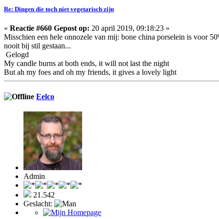
Re: Dingen die toch niet vegetarisch zijn
«
Reactie #660 Gepost op:
20 april 2019, 09:18:23 »
Misschien een hele onnozele van mij: bone china porselein is voor 50% 
nooit bij stil gestaan...
Gelogd
My candle burns at both ends, it will not last the night
But ah my foes and oh my friends, it gives a lovely light
Eelco
Admin
21.542
Geslacht: