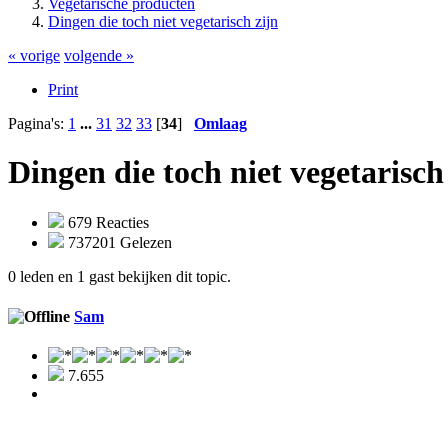
Vegetarische producten
Dingen die toch niet vegetarisch zijn
« vorige
volgende »
Print
Pagina's:
1
...
31
32
33
[
34
]
Omlaag
Dingen die toch niet vegetarisch
679 Reacties
737201 Gelezen
0 leden en 1 gast bekijken dit topic.
Sam
7.655