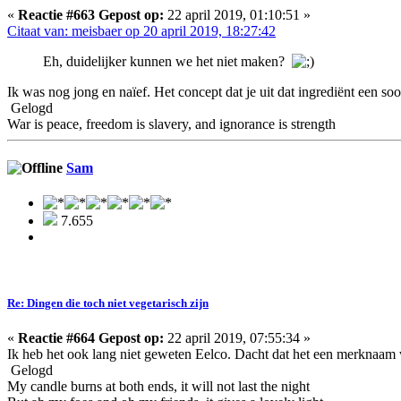
«
Reactie #663 Gepost op:
22 april 2019, 01:10:51 »
Citaat van: meisbaer op 20 april 2019, 18:27:42
Eh, duidelijker kunnen we het niet maken?
Ik was nog jong en naïef. Het concept dat je uit dat ingrediënt een 
Gelogd
War is peace, freedom is slavery, and ignorance is strength
Sam
7.655
Re: Dingen die toch niet vegetarisch zijn
«
Reactie #664 Gepost op:
22 april 2019, 07:55:34 »
Ik heb het ook lang niet geweten Eelco. Dacht dat het een merknaam w
Gelogd
My candle burns at both ends, it will not last the night