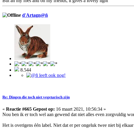
But ah my foes and oh my friends, it gives a lovely light
d'Artagn@ñ
8.544
Re: Dingen die toch niet vegetarisch zijn
«
Reactie #665 Gepost op:
16 maart 2021, 10:56:34 »
Nou ben ik er toch wel aan gewend dat niet alles even zorgvuldig wo
Het is overigens één label. Niet dat er per ongeluk twee niet bij elkaa