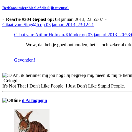
Re:Kaas: microbieel of dierlijk stremsel
«
Reactie #304 Gepost op:
03 januari 2013, 23:55:07 »
Citaat van: Slog@ñ op 03 januari 2013, 23:12:21
Citaat van: Arthur Hofman-Klünder op 03 januari 2013, 20:53:
Wow, dat heb je goed onthouden, het is toch zeker al drie
Gevonden!
Ah, ik herinner mij jou nog! Jij begreep mij, meen ik mij te heri
Gelogd
It's Not That I Don't Like People, I Just Don't Like Stupid People.
d'Artagn@ñ