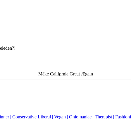
geleden?!
Måke Califørnia Great Ægain