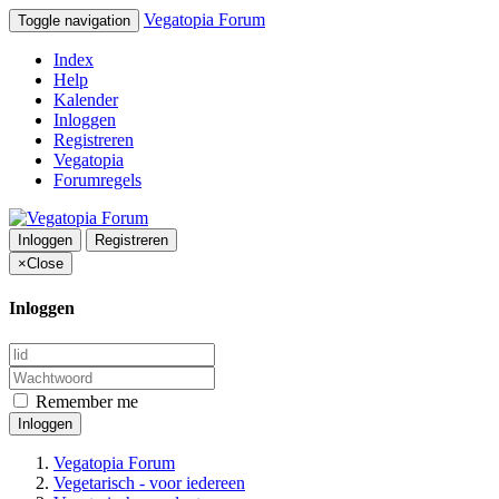
Vegatopia Forum
Toggle navigation
Index
Help
Kalender
Inloggen
Registreren
Vegatopia
Forumregels
Inloggen
Registreren
×
Close
Inloggen
Remember me
Inloggen
Vegatopia Forum
Vegetarisch - voor iedereen