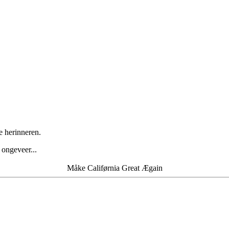
e herinneren.
 ongeveer...
Måke Califørnia Great Ægain