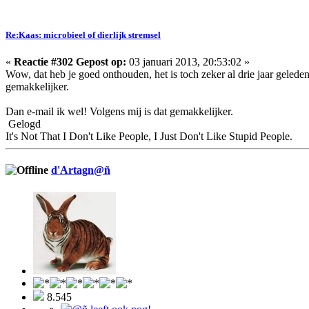
Re:Kaas: microbieel of dierlijk stremsel
«
Reactie #302 Gepost op:
03 januari 2013, 20:53:02 »
Wow, dat heb je goed onthouden, het is toch zeker al drie jaar geled
gemakkelijker.
Dan e-mail ik wel! Volgens mij is dat gemakkelijker.
Gelogd
It's Not That I Don't Like People, I Just Don't Like Stupid People.
d'Artagn@ñ
8.545