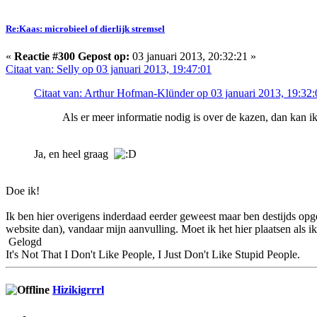
Re:Kaas: microbieel of dierlijk stremsel
«
Reactie #300 Gepost op:
03 januari 2013, 20:32:21 »
Citaat van: Selly op 03 januari 2013, 19:47:01
Citaat van: Arthur Hofman-Klünder op 03 januari 2013, 19:32:
Als er meer informatie nodig is over de kazen, dan kan i
Ja, en heel graag
Doe ik!
Ik ben hier overigens inderdaad eerder geweest maar ben destijds opg
website dan), vandaar mijn aanvulling. Moet ik het hier plaatsen als i
Gelogd
It's Not That I Don't Like People, I Just Don't Like Stupid People.
Hizikigrrrl