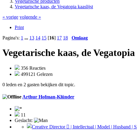
Vegetarische producten
Vegetarische kaas, de Vegatopia kaaslijst
« vorige
volgende »
Print
Pagina's:
1
...
13
14
15
[
16
]
17
18
Omlaag
Vegetarische kaas, de Vegatopia 
356 Reacties
499121 Gelezen
0 leden en 2 gasten bekijken dit topic.
Arthur Hofman-Klünder
11
Geslacht: