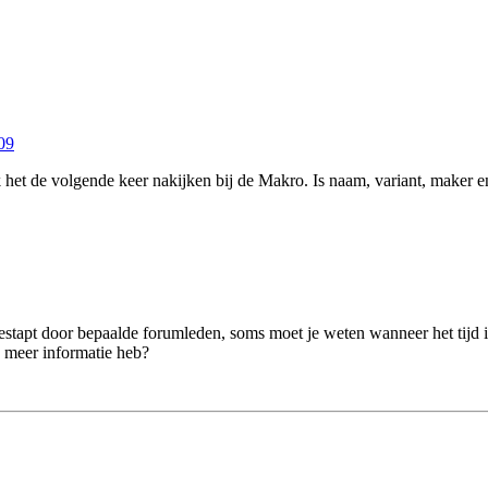
09
k het de volgende keer nakijken bij de Makro. Is naam, variant, maker 
estapt door bepaalde forumleden, soms moet je weten wanneer het tijd 
k meer informatie heb?