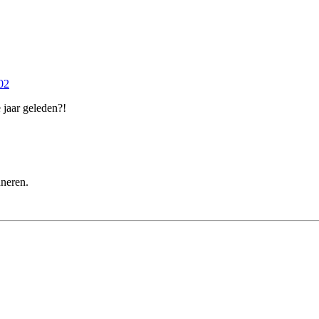
02
 jaar geleden?!
nneren.