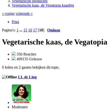
Vegetarische producten
Vegetarische kaas, de Vegatopia kaaslijst
« vorige
volgende »
Print
Pagina's:
1
...
15
16
17
[
18
]
Omlaag
Vegetarische kaas, de Vegatopia 
356 Reacties
499135 Gelezen
0 leden en 2 gasten bekijken dit topic.
LL de Ling
Moderator