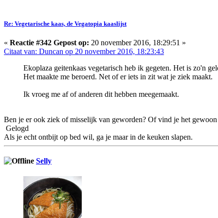
Re: Vegetarische kaas, de Vegatopia kaaslijst
«
Reactie #342 Gepost op:
20 november 2016, 18:29:51 »
Citaat van: Duncan op 20 november 2016, 18:23:43
Ekoplaza geitenkaas vegetarisch heb ik gegeten. Het is zo'n ge
Het maakte me beroerd. Net of er iets in zit wat je ziek maakt.
Ik vroeg me af of anderen dit hebben meegemaakt.
Ben je er ook ziek of misselijk van geworden? Of vind je het gewoon 
Gelogd
Als je echt ontbijt op bed wil, ga je maar in de keuken slapen.
Selly