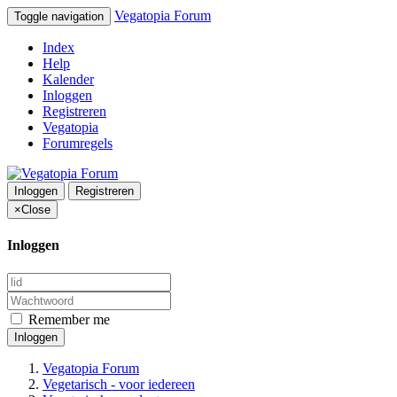
Vegatopia Forum
Toggle navigation
Index
Help
Kalender
Inloggen
Registreren
Vegatopia
Forumregels
Inloggen
Registreren
×
Close
Inloggen
Remember me
Inloggen
Vegatopia Forum
Vegetarisch - voor iedereen