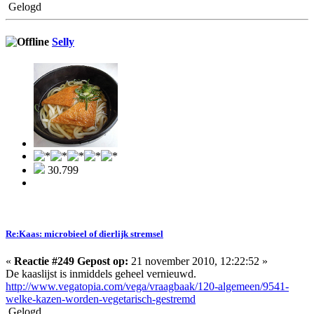
Gelogd
Selly
30.799
Re:Kaas: microbieel of dierlijk stremsel
«
Reactie #249 Gepost op:
21 november 2010, 12:22:52 »
De kaaslijst is inmiddels geheel vernieuwd.
http://www.vegatopia.com/vega/vraagbaak/120-algemeen/9541-
welke-kazen-worden-vegetarisch-gestremd
Gelogd