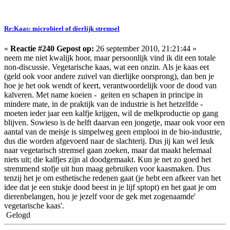
Re:Kaas: microbieel of dierlijk stremsel
«
Reactie #240 Gepost op:
26 september 2010, 21:21:44 »
neem me niet kwalijk hoor, maar persoonlijk vind ik dit een totale
non-discussie. Vegetarische kaas, wat een onzin. Als je kaas eet
(geld ook voor andere zuivel van dierlijke oorsprong), dan ben je
hoe je het ook wendt of keert, verantwoordelijk voor de dood van
kalveren. Met name koeien - geiten en schapen in principe in
mindere mate, in de praktijk van de industrie is het hetzelfde -
moeten ieder jaar een kalfje krijgen, wil de melkproductie op gang
blijven. Sowieso is de helft daarvan een jongetje, maar ook voor een
aantal van de meisje is simpelweg geen emplooi in de bio-industrie,
dus die worden afgevoerd naar de slachterij. Dus jij kan wel leuk
naar vegetarisch stremsel gaan zoeken, maar dat maakt helemaal
niets uit; die kalfjes zijn al doodgemaakt. Kun je net zo goed het
stremmend stofje uit hun maag gebruiken voor kaasmaken. Dus
tenzij het je om esthetische redenen gaat (je hebt een afkeer van het
idee dat je een stukje dood beest in je lijf sptopt) en het gaat je om
dierenbelangen, hou je jezelf voor de gek met zogenaamde'
vegetarische kaas'.
Gelogd