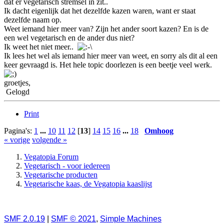
dat er vegetarisch stremsel in zit..
Ik dacht eigenlijk dat het dezelfde kazen waren, want er staat
dezelfde naam op.
Weet iemand hier meer van? Zijn het ander soort kazen? En is de
een wel vegetarisch en de ander dus niet?
Ik weet het niet meer..
Ik lees het wel als iemand hier meer van weet, en sorry als dit al een
keer gevraagd is. Het hele topic doorlezen is een beetje veel werk.
groetjes,
Gelogd
Print
Pagina's:
1
...
10
11
12
[
13
]
14
15
16
...
18
Omhoog
« vorige
volgende »
Vegatopia Forum
Vegetarisch - voor iedereen
Vegetarische producten
Vegetarische kaas, de Vegatopia kaaslijst
SMF 2.0.19
|
SMF © 2021
,
Simple Machines