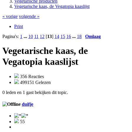
Vegetarische producten
Vegetarische kaas, de Vegatopia kaaslijst
« vorige
volgende »
Print
Pagina's:
1
...
10
11
12
[
13
]
14
15
16
...
18
Omlaag
Vegetarische kaas, de
Vegatopia kaaslijst
356 Reacties
499151 Gelezen
0 leden en 1 gast bekijken dit topic.
duifje
55