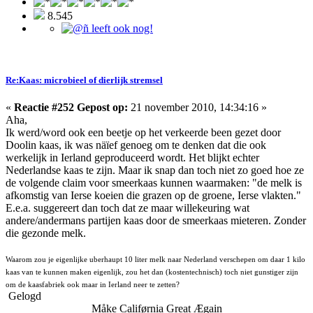
8.545
Re:Kaas: microbieel of dierlijk stremsel
«
Reactie #252 Gepost op:
21 november 2010, 14:34:16 »
Aha,
Ik werd/word ook een beetje op het verkeerde been gezet door
Doolin kaas, ik was näïef genoeg om te denken dat die ook
werkelijk in Ierland geproduceerd wordt. Het blijkt echter
Nederlandse kaas te zijn. Maar ik snap dan toch niet zo goed hoe ze
de volgende claim voor smeerkaas kunnen waarmaken: "de melk is
afkomstig van Ierse koeien die grazen op de groene, Ierse vlakten."
E.e.a. suggereert dan toch dat ze maar willekeuring wat
andere/andermans partijen kaas door de smeerkaas mieteren. Zonder
die gezonde melk.
Waarom zou je eigenlijke uberhaupt 10 liter melk naar Nederland verschepen om daar 1 kilo
kaas van te kunnen maken eigenlijk, zou het dan (kostentechnisch) toch niet gunstiger zijn
om de kaasfabriek ook maar in Ierland neer te zetten?
Gelogd
Måke Califørnia Great Ægain