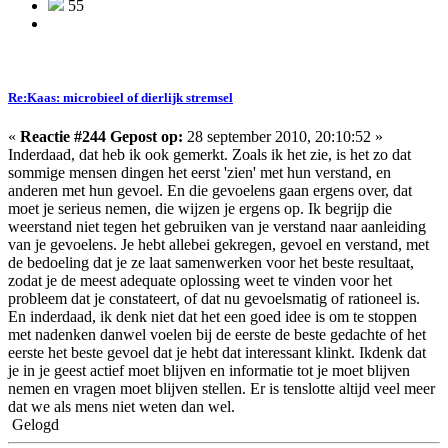
55
Re:Kaas: microbieel of dierlijk stremsel
«
Reactie #244 Gepost op:
28 september 2010, 20:10:52 »
Inderdaad, dat heb ik ook gemerkt. Zoals ik het zie, is het zo dat
sommige mensen dingen het eerst 'zien' met hun verstand, en
anderen met hun gevoel. En die gevoelens gaan ergens over, dat
moet je serieus nemen, die wijzen je ergens op. Ik begrijp die
weerstand niet tegen het gebruiken van je verstand naar aanleiding
van je gevoelens. Je hebt allebei gekregen, gevoel en verstand, met
de bedoeling dat je ze laat samenwerken voor het beste resultaat,
zodat je de meest adequate oplossing weet te vinden voor het
probleem dat je constateert, of dat nu gevoelsmatig of rationeel is.
En inderdaad, ik denk niet dat het een goed idee is om te stoppen
met nadenken danwel voelen bij de eerste de beste gedachte of het
eerste het beste gevoel dat je hebt dat interessant klinkt. Ikdenk dat
je in je geest actief moet blijven en informatie tot je moet blijven
nemen en vragen moet blijven stellen. Er is tenslotte altijd veel meer
dat we als mens niet weten dan wel.
Gelogd