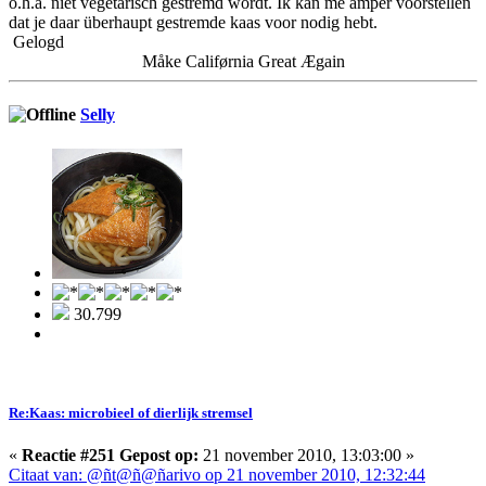
o.h.a. niet vegetarisch gestremd wordt. Ik kan me amper voorstellen
dat je daar überhaupt gestremde kaas voor nodig hebt.
Gelogd
Måke Califørnia Great Ægain
Selly
30.799
Re:Kaas: microbieel of dierlijk stremsel
«
Reactie #251 Gepost op:
21 november 2010, 13:03:00 »
Citaat van: @ñt@ñ@ñarivo op 21 november 2010, 12:32:44