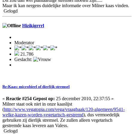
Dit zou dan wel plantaardige stremsel moeten zijn.....
Maar ik kan nergens duidelijke informatie over Milner kaas vinden.
Gelogd
Hizikigrrrl
Moderator
21.786
Geslacht:
Re:Kaas: microbieel of dierlijk stremsel
«
Reactie #254 Gepost op:
25 december 2010, 22:37:55 »
Milner staat ook niet in onze kaaslijst
(
http://www.vegatopia.com/vega/vraagbaak/120-algemeen/9541-
welke-kazen-worden-vegetarisch-gestremd
), dus vermoedelijk
gebruiken zij dierlijk stremsel. Ze zullen alleen vegetarisch
gestremde kaas leveren aan Valess.
Gelogd