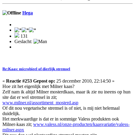
Hega
131
Geslacht:
Re:Kaas: microbieel of dierlijk stremsel
«
Reactie #253 Gepost op:
25 december 2010, 22:14:50 »
Hoe zit het eigenlijk met Milner kaas?
Zelf nam ik altijd Milner mosterdkaas, maar ik zie nu ineens op hun
site dat er wel stremsel in zit;
www.milner.nl/assortiment_mosterd.asp
Of dit nou vegetarische stremsel is of niet, is mij niet helemaal
duidelijk.
Het merkwaardige is dat er in sommige Valess produkten ook
Milner-kaas zit;
www.valess.nl/onze-producten/kaasvariatie/valess-
milner.aspx