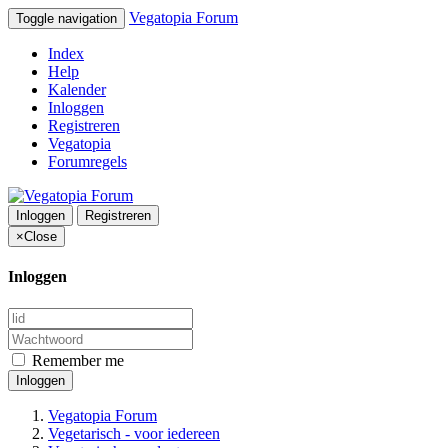
Vegatopia Forum
Toggle navigation
Index
Help
Kalender
Inloggen
Registreren
Vegatopia
Forumregels
Inloggen
Registreren
×
Close
Inloggen
Remember me
Inloggen
Vegatopia Forum
Vegetarisch - voor iedereen