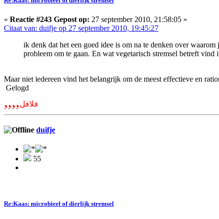
Re:Kaas: microbieel of dierlijk stremsel
«
Reactie #243 Gepost op:
27 september 2010, 21:58:05 »
Citaat van: duifje op 27 september 2010, 19:45:27
ik denk dat het een goed idee is om na te denken over waarom je
probleem om te gaan. En wat vegetarisch stremsel betreft vind ik 
Maar niet iedereen vind het belangrijk om de meest effectieve en rat
Gelogd
,,,,
فلافل
duifje
55
Re:Kaas: microbieel of dierlijk stremsel