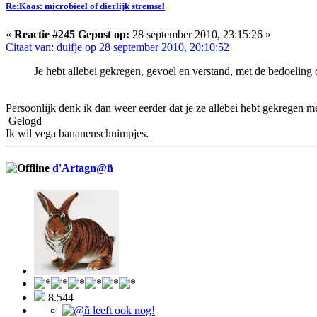
Re:Kaas: microbieel of dierlijk stremsel
«
Reactie #245 Gepost op:
28 september 2010, 23:15:26 »
Citaat van: duifje op 28 september 2010, 20:10:52
Je hebt allebei gekregen, gevoel en verstand, met de bedoeling 
Persoonlijk denk ik dan weer eerder dat je ze allebei hebt gekregen 
Gelogd
Ik wil vega bananenschuimpjes.
d'Artagn@ñ
8.544