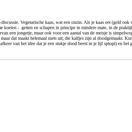
-discussie. Vegetarische kaas, wat een onzin. Als je kaas eet (geld ook 
koeien - geiten en schapen in principe in mindere mate, in de praktijk v
arvan een jongetje, maar ook voor een aantal van de meisje is simpelwe
n, maar dat maakt helemaal niets uit; die kalfjes zijn al doodgemaakt. K
afkeer van het idee dat je een stukje dood beest in je lijf sptopt) en h