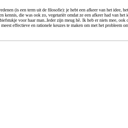
denen (is een term uit de filosofie): je hebt een afkeer van het idee, he
 een kennis, die was ook zo, vegetariër omdat ze een afkeer had van het i
n biefstukje voor haar man..Ieder zijn meug hè. Ik heb er niets mee, oo
de meest effectieve en rationele keuzes te maken om met het probleem om 