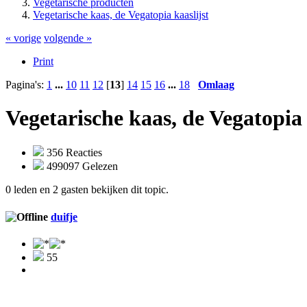
Vegetarische producten
Vegetarische kaas, de Vegatopia kaaslijst
« vorige
volgende »
Print
Pagina's:
1
...
10
11
12
[
13
]
14
15
16
...
18
Omlaag
Vegetarische kaas, de Vegatopia 
356 Reacties
499097 Gelezen
0 leden en 2 gasten bekijken dit topic.
duifje
55