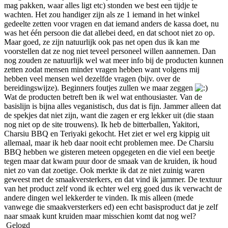
mag pakken, waar alles ligt etc) stonden we best een tijdje te
wachten. Het zou handiger zijn als ze 1 iemand in het winkel
gedeelte zetten voor vragen en dat iemand anders de kassa doet, nu
was het één persoon die dat allebei deed, en dat schoot niet zo op.
Maar goed, ze zijn natuurlijk ook pas net open dus ik kan me
voorstellen dat ze nog niet teveel personeel willen aannemen. Dan
nog zouden ze natuurlijk wel wat meer info bij de producten kunnen
zetten zodat mensen minder vragen hebben want volgens mij
hebben veel mensen wel dezelfde vragen (bijv. over de
bereidingswijze). Beginners foutjes zullen we maar zeggen
Wat de producten betreft ben ik wel wat enthousiaster. Van de
basislijn is bijna alles veganistisch, dus dat is fijn. Jammer alleen dat
de spekjes dat niet zijn, want die zagen er erg lekker uit (die staan
nog niet op de site trouwens). Ik heb de bitterballen, Yakitori,
Charsiu BBQ en Teriyaki gekocht. Het ziet er wel erg kippig uit
allemaal, maar ik heb daar nooit echt problemen mee. De Charsiu
BBQ hebben we gisteren meteen opgegeten en die viel een beetje
tegen maar dat kwam puur door de smaak van de kruiden, ik houd
niet zo van dat zoetige. Ook merkte ik dat ze niet zuinig waren
geweest met de smaakversterkers, en dat vind ik jammer. De textuur
van het product zelf vond ik echter wel erg goed dus ik verwacht de
andere dingen wel lekkerder te vinden. Ik mis alleen (mede
vanwege die smaakversterkers ed) een echt basisproduct dat je zelf
naar smaak kunt kruiden maar misschien komt dat nog wel?
Gelogd