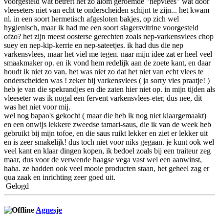
voorgesteld wat betreft het zo alom geroemde "nepvlees" wat door
vleeseters niet van echt te onderscheiden schijnt te zijn... het kwam
nl. in een soort hermetisch afgesloten bakjes, op zich wel
hygienisch, maar ik had me een soort slagersvitrine voorgesteld
ofzo? het zijn meest oosterse gerechten zoals nep-varkensvlees chop
suey en nep-kip-kerrie en nep-sateetjes. ik had dus die nep
varkensvlees, maar het viel me tegen. naar mijn idee zat er heel veel
smaakmaker op. en ik vond hem redelijk aan de zoete kant, en daar
houdt ik niet zo van. het was niet zo dat het niet van echt vlees te
onderscheiden was ! zeker bij varkensvlees ( ja sorry vies praatje! )
heb je van die spekrandjes en die zaten hier niet op. in mijn tijden als
vleeseter was ik nogal een fervent varkensvlees-eter, dus nee, dit
was het niet voor mij.
wel nog bapao's gekocht ( maar die heb ik nog niet klaargemaakt)
en een onwijs lekkere zweedse tamari-saus, die ik van de week heb
gebruikt bij mijn tofoe, en die saus ruikt lekker en ziet er lekker uit
en is zeer smakelijk! dus toch niet voor niks gegaan. je kunt ook wel
veel kant en klaar dingen kopen, ik bedoel zoals bij een traiteur zeg
maar, dus voor de verwende haagse vega vast wel een aanwinst,
haha. ze hadden ook veel mooie producten staan, het geheel zag er
qua zaak en inrichting zeer goed uit.
Gelogd
Agnesje