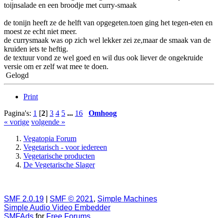
toijnsalade en een broodje met curry-smaak
de tonijn heeft ze de helft van opgegeten.toen ging het tegen-eten en
moest ze echt niet meer.
de currysmaak was op zich wel lekker zei ze,maar de smaak van de
kruiden iets te heftig.
de textuur vond ze wel goed en wil dus ook liever de ongekruide
versie om er zelf wat mee te doen.
Gelogd
Print
Pagina's:
1
[
2
]
3
4
5
...
16
Omhoog
« vorige
volgende »
Vegatopia Forum
Vegetarisch - voor iedereen
Vegetarische producten
De Vegetarische Slager
SMF 2.0.19
|
SMF © 2021
,
Simple Machines
Simple Audio Video Embedder
SMFAds
for
Free Forums