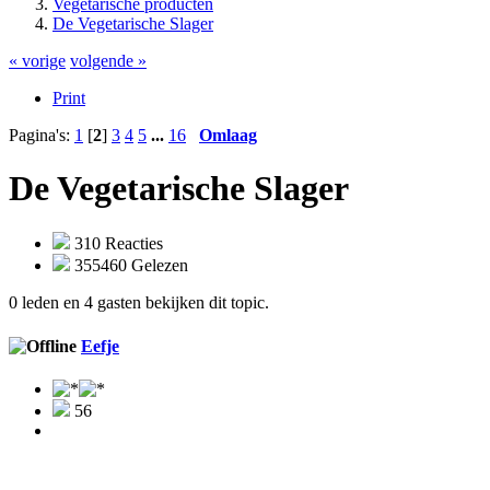
Vegetarische producten
De Vegetarische Slager
« vorige
volgende »
Print
Pagina's:
1
[
2
]
3
4
5
...
16
Omlaag
De Vegetarische Slager
310 Reacties
355460 Gelezen
0 leden en 4 gasten bekijken dit topic.
Eefje
56