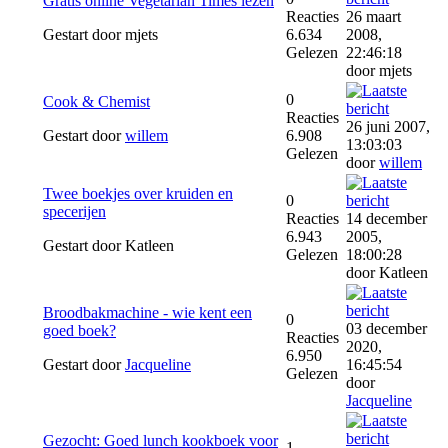
Gratis online Vegetarian Times lezen
Reacties
26 maart
Gestart door mjets
6.634
2008,
Gelezen
22:46:18
door mjets
0
Cook & Chemist
Reacties
26 juni 2007,
Gestart door
willem
6.908
13:03:03
Gelezen
door
willem
Twee boekjes over kruiden en
0
specerijen
Reacties
14 december
6.943
2005,
Gestart door Katleen
Gelezen
18:00:28
door Katleen
Broodbakmachine - wie kent een
0
03 december
goed boek?
Reacties
2020,
6.950
Gestart door
Jacqueline
16:45:54
Gelezen
door
Jacqueline
Gezocht: Goed lunch kookboek voor
1