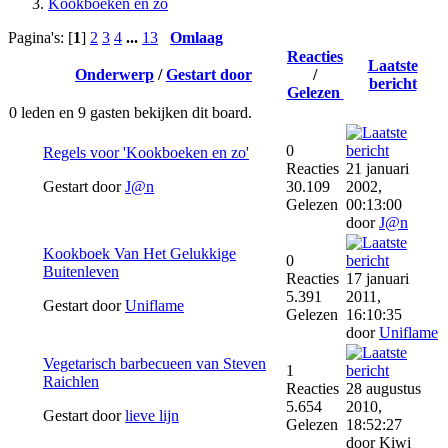
Kookboeken en zo
Pagina's: [
1
]
2
3
4
...
13
Omlaag
Reacties
Laatste
Onderwerp
/
Gestart door
/
bericht
Gelezen
0 leden en 9 gasten bekijken dit board.
0
Regels voor 'Kookboeken en zo'
Reacties
21 januari
Gestart door
J@n
30.109
2002,
Gelezen
00:13:00
door
J@n
Kookboek Van Het Gelukkige
0
Buitenleven
Reacties
17 januari
5.391
2011,
Gestart door
Uniflame
Gelezen
16:10:35
door
Uniflame
Vegetarisch barbecueen van Steven
1
Raichlen
Reacties
28 augustus
5.654
2010,
Gestart door
lieve lijn
Gelezen
18:52:27
door Kiwi