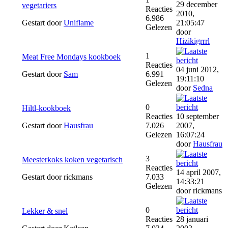
29 december
vegetariers
Reacties
2010,
6.986
Gestart door
Uniflame
21:05:47
Gelezen
door
Hizikigrrrl
1
Meat Free Mondays kookboek
Reacties
04 juni 2012,
Gestart door
Sam
6.991
19:11:10
Gelezen
door
Sedna
0
Hiltl-kookboek
Reacties
10 september
Gestart door
Hausfrau
7.026
2007,
Gelezen
16:07:24
door
Hausfrau
3
Meesterkoks koken vegetarisch
Reacties
14 april 2007,
Gestart door rickmans
7.033
14:33:21
Gelezen
door rickmans
0
Lekker & snel
Reacties
28 januari