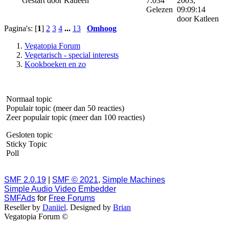
Gestart door Katleen
7.034
2003,
Gelezen
09:09:14
door Katleen
Pagina's: [
1
]
2
3
4
...
13
Omhoog
Vegatopia Forum
Vegetarisch - special interests
Kookboeken en zo
Normaal topic
Populair topic (meer dan 50 reacties)
Zeer populair topic (meer dan 100 reacties)
Gesloten topic
Sticky Topic
Poll
SMF 2.0.19
|
SMF © 2021
,
Simple Machines
Simple Audio Video Embedder
SMFAds
for
Free Forums
Reseller by
Daniiel
. Designed by
Brian
Vegatopia Forum ©