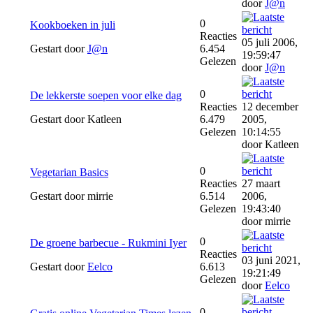
door
J@n
0
Kookboeken in juli
Reacties
05 juli 2006,
Gestart door
J@n
6.454
19:59:47
Gelezen
door
J@n
0
De lekkerste soepen voor elke dag
Reacties
12 december
Gestart door Katleen
6.479
2005,
Gelezen
10:14:55
door Katleen
0
Vegetarian Basics
Reacties
27 maart
Gestart door mirrie
6.514
2006,
Gelezen
19:43:40
door mirrie
0
De groene barbecue - Rukmini Iyer
Reacties
03 juni 2021,
Gestart door
Eelco
6.613
19:21:49
Gelezen
door
Eelco
0