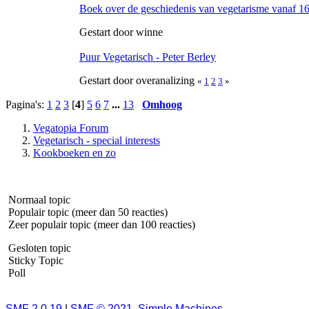
Boek over de geschiedenis van vegetarisme vanaf 1
Gestart door winne
Puur Vegetarisch - Peter Berley
Gestart door overanalizing
«
1
2
3
»
Pagina's:
1
2
3
[
4
]
5
6
7
...
13
Omhoog
Vegatopia Forum
Vegetarisch - special interests
Kookboeken en zo
Normaal topic
Populair topic (meer dan 50 reacties)
Zeer populair topic (meer dan 100 reacties)
Gesloten topic
Sticky Topic
Poll
SMF 2.0.19
|
SMF © 2021
,
Simple Machines