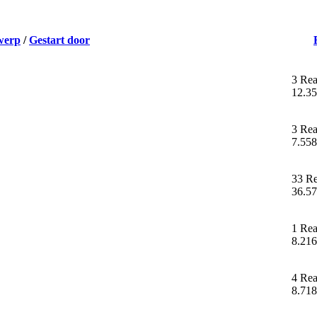
werp
/
Gestart door
3 Rea
12.35
3 Rea
7.558
33 Re
36.57
1 Rea
8.216
4 Rea
8.718