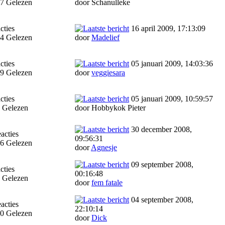
7 Gelezen
door Schanulleke
cties
16 april 2009, 17:13:09
4 Gelezen
door
Madelief
cties
05 januari 2009, 14:03:36
9 Gelezen
door
veggiesara
cties
05 januari 2009, 10:59:57
 Gelezen
door Hobbykok Pieter
30 december 2008,
acties
09:56:31
6 Gelezen
door
Agnesje
09 september 2008,
cties
00:16:48
 Gelezen
door
fem fatale
04 september 2008,
acties
22:10:14
0 Gelezen
door
Dick