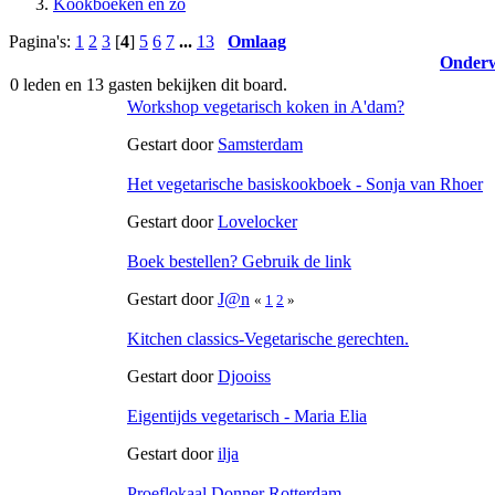
Kookboeken en zo
Pagina's:
1
2
3
[
4
]
5
6
7
...
13
Omlaag
Onder
0 leden en 13 gasten bekijken dit board.
Workshop vegetarisch koken in A'dam?
Gestart door
Samsterdam
Het vegetarische basiskookboek - Sonja van Rhoer
Gestart door
Lovelocker
Boek bestellen? Gebruik de link
Gestart door
J@n
«
1
2
»
Kitchen classics-Vegetarische gerechten.
Gestart door
Djooiss
Eigentijds vegetarisch - Maria Elia
Gestart door
ilja
Proeflokaal Donner Rotterdam