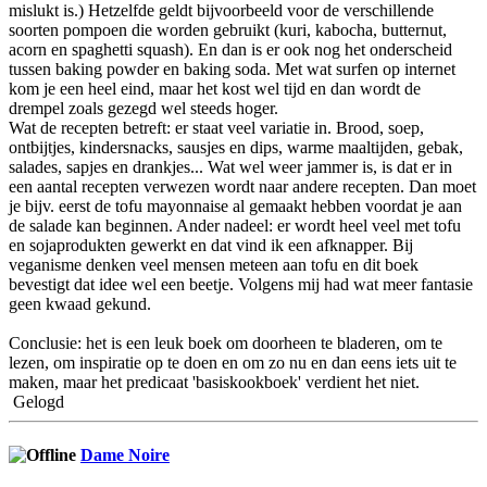
mislukt is.) Hetzelfde geldt bijvoorbeeld voor de verschillende
soorten pompoen die worden gebruikt (kuri, kabocha, butternut,
acorn en spaghetti squash). En dan is er ook nog het onderscheid
tussen baking powder en baking soda. Met wat surfen op internet
kom je een heel eind, maar het kost wel tijd en dan wordt de
drempel zoals gezegd wel steeds hoger.
Wat de recepten betreft: er staat veel variatie in. Brood, soep,
ontbijtjes, kindersnacks, sausjes en dips, warme maaltijden, gebak,
salades, sapjes en drankjes... Wat wel weer jammer is, is dat er in
een aantal recepten verwezen wordt naar andere recepten. Dan moet
je bijv. eerst de tofu mayonnaise al gemaakt hebben voordat je aan
de salade kan beginnen. Ander nadeel: er wordt heel veel met tofu
en sojaprodukten gewerkt en dat vind ik een afknapper. Bij
veganisme denken veel mensen meteen aan tofu en dit boek
bevestigt dat idee wel een beetje. Volgens mij had wat meer fantasie
geen kwaad gekund.
Conclusie: het is een leuk boek om doorheen te bladeren, om te
lezen, om inspiratie op te doen en om zo nu en dan eens iets uit te
maken, maar het predicaat 'basiskookboek' verdient het niet.
Gelogd
Dame Noire