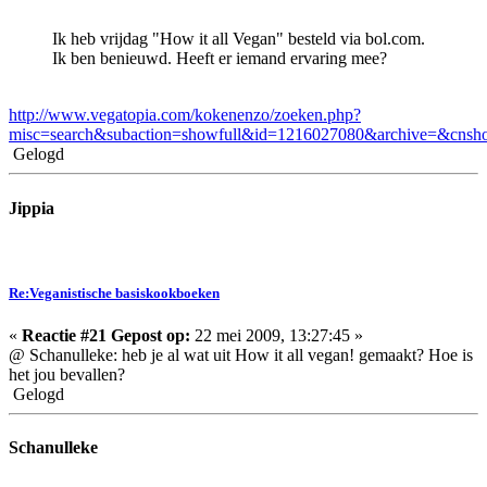
Ik heb vrijdag "How it all Vegan" besteld via bol.com.
Ik ben benieuwd. Heeft er iemand ervaring mee?
http://www.vegatopia.com/kokenenzo/zoeken.php?
misc=search&subaction=showfull&id=1216027080&archive=&cns
Gelogd
Jippia
Re:Veganistische basiskookboeken
«
Reactie #21 Gepost op:
22 mei 2009, 13:27:45 »
@ Schanulleke: heb je al wat uit How it all vegan! gemaakt? Hoe is
het jou bevallen?
Gelogd
Schanulleke