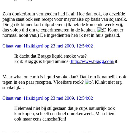
Zo'n donkerbruin vermoeden had ik al. Hoe dan ook, op dezelfde
pagina staat ook een recept voor mayonaise op basis van sojamelk.
Die ga ik binnenkort uitproberen. (Ik heb de komende week vrij,
dus volop tijd om te experimenteren in de keuken.
Komt er
normaal nooit van.) De ingredienten heb ik net in huis gehaald.
Citaat van: Hizikigrrrl op 23 mei 2009, 12:54:02
Ik dacht dat Braggs liquid smoke was?
Edit: Braggs is liquid aminos (
http://www.bragg.com/
)!
Maar what on earth is liquid smoke dan? Dat kom ik namelijk ook
tegen in een paar recepten. Vloeibare rook?
Klinkt niet erg
smakelijk...
Citaat van: Hizikigrrrl op 23 mei 2009, 12:54:02
Helemaal niet bij stilgestaan dat je cups natuurlijk ook
kan kopen, scheelt een boel omrekenwerk. Misschien
ook maar eens aanschaffen!