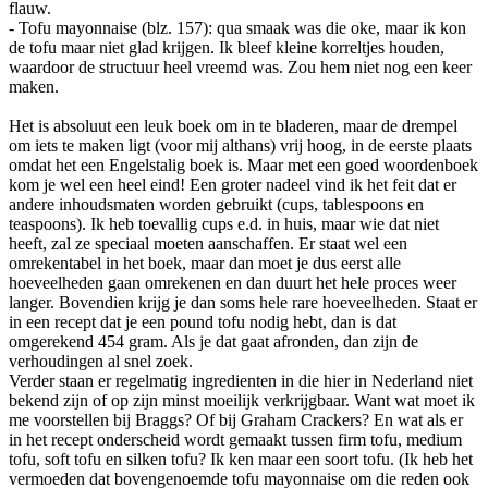
flauw.
- Tofu mayonnaise (blz. 157): qua smaak was die oke, maar ik kon
de tofu maar niet glad krijgen. Ik bleef kleine korreltjes houden,
waardoor de structuur heel vreemd was. Zou hem niet nog een keer
maken.
Het is absoluut een leuk boek om in te bladeren, maar de drempel
om iets te maken ligt (voor mij althans) vrij hoog, in de eerste plaats
omdat het een Engelstalig boek is. Maar met een goed woordenboek
kom je wel een heel eind! Een groter nadeel vind ik het feit dat er
andere inhoudsmaten worden gebruikt (cups, tablespoons en
teaspoons). Ik heb toevallig cups e.d. in huis, maar wie dat niet
heeft, zal ze speciaal moeten aanschaffen. Er staat wel een
omrekentabel in het boek, maar dan moet je dus eerst alle
hoeveelheden gaan omrekenen en dan duurt het hele proces weer
langer. Bovendien krijg je dan soms hele rare hoeveelheden. Staat er
in een recept dat je een pound tofu nodig hebt, dan is dat
omgerekend 454 gram. Als je dat gaat afronden, dan zijn de
verhoudingen al snel zoek.
Verder staan er regelmatig ingredienten in die hier in Nederland niet
bekend zijn of op zijn minst moeilijk verkrijgbaar. Want wat moet ik
me voorstellen bij Braggs? Of bij Graham Crackers? En wat als er
in het recept onderscheid wordt gemaakt tussen firm tofu, medium
tofu, soft tofu en silken tofu? Ik ken maar een soort tofu. (Ik heb het
vermoeden dat bovengenoemde tofu mayonnaise om die reden ook