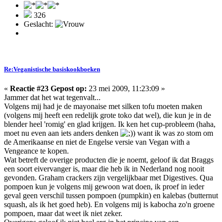
326
Geslacht:
Re:Veganistische basiskookboeken
«
Reactie #23 Gepost op:
23 mei 2009, 11:23:09 »
Jammer dat het wat tegenvalt...
Volgens mij had je de mayonaise met silken tofu moeten maken
(volgens mij heeft een redelijk grote toko dat wel), die kun je in de
blender heel 'romig' en glad krijgen. Ik ken het cup-probleem (haha,
moet nu even aan iets anders denken
) want ik was zo stom om
de Amerikaanse en niet de Engelse versie van Vegan with a
Vengeance te kopen.
Wat betreft de overige producten die je noemt, geloof ik dat Braggs
een soort eivervanger is, maar die heb ik in Nederland nog nooit
gevonden. Graham crackers zijn vergelijkbaar met Digestives. Qua
pompoen kun je volgens mij gewoon wat doen, ik proef in ieder
geval geen verschil tussen pompoen (pumpkin) en kalebas (butternut
squash, als ik het goed heb). En volgens mij is kabocha zo'n groene
pompoen, maar dat weet ik niet zeker.