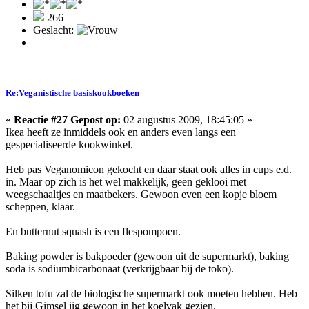
266
Geslacht:
Re:Veganistische basiskookboeken
«
Reactie #27 Gepost op:
02 augustus 2009, 18:45:05 »
Ikea heeft ze inmiddels ook en anders even langs een
gespecialiseerde kookwinkel.
Heb pas Veganomicon gekocht en daar staat ook alles in cups e.d.
in. Maar op zich is het wel makkelijk, geen geklooi met
weegschaaltjes en maatbekers. Gewoon even een kopje bloem
scheppen, klaar.
En butternut squash is een flespompoen.
Baking powder is bakpoeder (gewoon uit de supermarkt), baking
soda is sodiumbicarbonaat (verkrijgbaar bij de toko).
Silken tofu zal de biologische supermarkt ook moeten hebben. Heb
het bij Gimsel iig gewoon in het koelvak gezien.