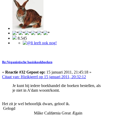
8.545
Re:Veganistische basiskookboeken
«
Reactie #32 Gepost op:
15 januari 2011, 21:45:18 »
Citaat van: Hizikigrrrl op 15 januari 2011, 20:32:12
Je kunt bij iedere boekhandel die boeken bestellen, als
je niet in A'dam woont/komt.
Het zit je wel behoorlijk dwars, geloof ik.
Gelogd
Måke Califørnia Great Ægain