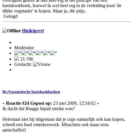
Overigens geloof ik niet heel erg in het principe van een
basiskookboek, hoewel ik wel heel erg in de verleiding kom 'de
dikke vegetarier' te kopen. Maar ja, die prijs..
Gelogd
Hizikigrrrl
Moderator
21.786
Geslacht:
Re:Veganistische basiskookboeken
«
Reactie #24 Gepost op:
23 mei 2009, 12:54:02 »
Ik dacht dat Braggs liquid smoke was?
Helemaal niet bij stilgestaan dat je cups natuurlijk ook kan kopen,
scheelt een boel omrekenwerk. Misschien ook maar eens
aanschaffen!