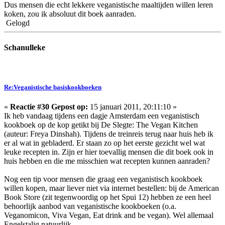
Dus mensen die echt lekkere veganistische maaltijden willen leren
koken, zou ik absoluut dit boek aanraden.
Gelogd
Schanulleke
Re:Veganistische basiskookboeken
«
Reactie #30 Gepost op:
15 januari 2011, 20:11:10 »
Ik heb vandaag tijdens een dagje Amsterdam een veganistisch
kookboek op de kop getikt bij De Slegte: The Vegan Kitchen
(auteur: Freya Dinshah). Tijdens de treinreis terug naar huis heb ik
er al wat in gebladerd. Er staan zo op het eerste gezicht wel wat
leuke recepten in. Zijn er hier toevallig mensen die dit boek ook in
huis hebben en die me misschien wat recepten kunnen aanraden?
Nog een tip voor mensen die graag een veganistisch kookboek
willen kopen, maar liever niet via internet bestellen: bij de American
Book Store (zit tegenwoordig op het Spui 12) hebben ze een heel
behoorlijk aanbod van veganistische kookboeken (o.a.
Veganomicon, Viva Vegan, Eat drink and be vegan). Wel allemaal
Engelstalig natuurlijk.