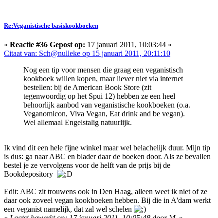
Re:Veganistische basiskookboeken
«
Reactie #36 Gepost op:
17 januari 2011, 10:03:44 »
Citaat van: Sch@nulleke op 15 januari 2011, 20:11:10
Nog een tip voor mensen die graag een veganistisch
kookboek willen kopen, maar liever niet via internet
bestellen: bij de American Book Store (zit
tegenwoordig op het Spui 12) hebben ze een heel
behoorlijk aanbod van veganistische kookboeken (o.a.
Veganomicon, Viva Vegan, Eat drink and be vegan).
Wel allemaal Engelstalig natuurlijk.
Ik vind dit een hele fijne winkel maar wel belachelijk duur. Mijn tip
is dus: ga naar ABC en blader daar de boeken door. Als ze bevallen
bestel je ze vervolgens voor de helft van de prijs bij de
Bookdepository
Edit: ABC zit trouwens ook in Den Haag, alleen weet ik niet of ze
daar ook zoveel vegan kookboeken hebben. Bij die in A'dam werkt
een veganist namelijk, dat zal wel schelen
«
Laatst bewerkt op: 17 januari 2011, 10:05:48 door M.
»