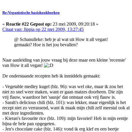
Re:Veganistische basiskookboeken
«
Reactie #22 Gepost op:
23 mei 2009, 09:20:18 »
Citaat van: Jippia op 22 mei 2009, 13:27:45
@ Schanulleke: heb je al wat uit How it all vegan!
gemaakt? Hoe is het jou bevallen?
Naar aanleiding van jouw vraag bij deze maar een kleine 'recensie'
van How it all vegan!
De onderstaande recepten heb ik inmiddels gemaakt:
- Vegetable medley kugel (blz. 96): was wel oke, maar ik zou het
niet zo snel weer maken, want er gaan matzes doorheen. Die zijn
vrij flauw, waardoor het 'sausje' dat ontstaat ook vrij flauw is.
- Sarah's delicious chili (blz. 101): was lekker, maar eigenlijk is het
recept niet zo verrassend, want ik maak mijn chili zelf meestal ook al
met deze ingredienten.
- Kieran's favourite rice (blz. 109): mijn favoriet! Heb in mijn eentje
bijna de hele pan opgegeten.
- Jen's chocolate cake (blz. 146): vond ik erg klef en een beetje