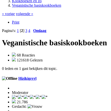
Kookboeken en zo
Veganistische basiskookboeken
« vorige
volgende »
Print
Pagina's:
1
[
2
]
3
4
Omlaag
Veganistische basiskookboeken
68 Reacties
121618 Gelezen
0 leden en 1 gast bekijken dit topic.
Hizikigrrrl
Moderator
21.786
Geslacht: