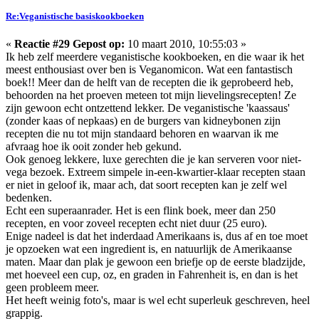
Re:Veganistische basiskookboeken
«
Reactie #29 Gepost op:
10 maart 2010, 10:55:03 »
Ik heb zelf meerdere veganistische kookboeken, en die waar ik het
meest enthousiast over ben is Veganomicon. Wat een fantastisch
boek!! Meer dan de helft van de recepten die ik geprobeerd heb,
behoorden na het proeven meteen tot mijn lievelingsrecepten! Ze
zijn gewoon echt ontzettend lekker. De veganistische 'kaassaus'
(zonder kaas of nepkaas) en de burgers van kidneybonen zijn
recepten die nu tot mijn standaard behoren en waarvan ik me
afvraag hoe ik ooit zonder heb gekund.
Ook genoeg lekkere, luxe gerechten die je kan serveren voor niet-
vega bezoek. Extreem simpele in-een-kwartier-klaar recepten staan
er niet in geloof ik, maar ach, dat soort recepten kan je zelf wel
bedenken.
Echt een superaanrader. Het is een flink boek, meer dan 250
recepten, en voor zoveel recepten echt niet duur (25 euro).
Enige nadeel is dat het inderdaad Amerikaans is, dus af en toe moet
je opzoeken wat een ingredient is, en natuurlijk de Amerikaanse
maten. Maar dan plak je gewoon een briefje op de eerste bladzijde,
met hoeveel een cup, oz, en graden in Fahrenheit is, en dan is het
geen probleem meer.
Het heeft weinig foto's, maar is wel echt superleuk geschreven, heel
grappig.