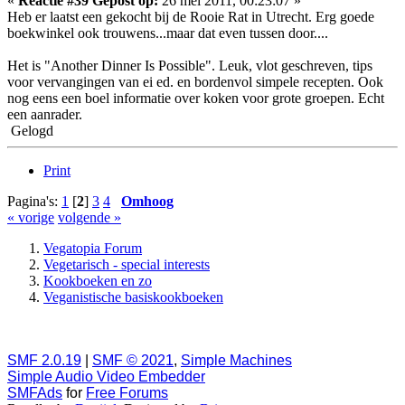
«
Reactie #39 Gepost op:
26 mei 2011, 00:23:07 »
Heb er laatst een gekocht bij de Rooie Rat in Utrecht. Erg goede
boekwinkel ook trouwens...maar dat even tussen door....
Het is "Another Dinner Is Possible". Leuk, vlot geschreven, tips
voor vervangingen van ei ed. en bordenvol simpele recepten. Ook
nog eens een boel informatie over koken voor grote groepen. Echt
een aanrader.
Gelogd
Print
Pagina's:
1
[
2
]
3
4
Omhoog
« vorige
volgende »
Vegatopia Forum
Vegetarisch - special interests
Kookboeken en zo
Veganistische basiskookboeken
SMF 2.0.19
|
SMF © 2021
,
Simple Machines
Simple Audio Video Embedder
SMFAds
for
Free Forums