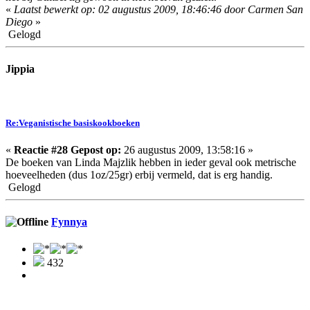
«
Laatst bewerkt op: 02 augustus 2009, 18:46:46 door Carmen San
Diego
»
Gelogd
Jippia
Re:Veganistische basiskookboeken
«
Reactie #28 Gepost op:
26 augustus 2009, 13:58:16 »
De boeken van Linda Majzlik hebben in ieder geval ook metrische
hoeveelheden (dus 1oz/25gr) erbij vermeld, dat is erg handig.
Gelogd
Fynnya
432