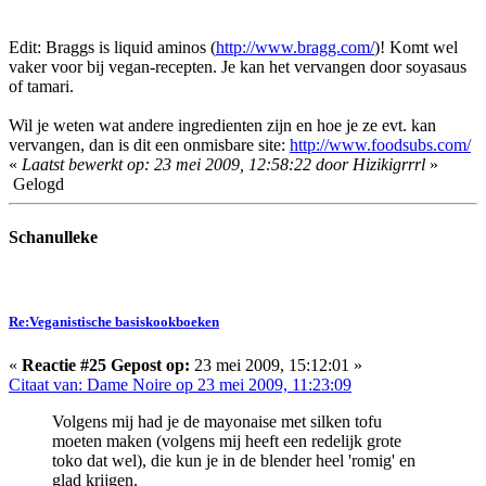
Edit: Braggs is liquid aminos (
http://www.bragg.com/
)! Komt wel
vaker voor bij vegan-recepten. Je kan het vervangen door soyasaus
of tamari.
Wil je weten wat andere ingredienten zijn en hoe je ze evt. kan
vervangen, dan is dit een onmisbare site:
http://www.foodsubs.com/
«
Laatst bewerkt op: 23 mei 2009, 12:58:22 door Hizikigrrrl
»
Gelogd
Schanulleke
Re:Veganistische basiskookboeken
«
Reactie #25 Gepost op:
23 mei 2009, 15:12:01 »
Citaat van: Dame Noire op 23 mei 2009, 11:23:09
Volgens mij had je de mayonaise met silken tofu
moeten maken (volgens mij heeft een redelijk grote
toko dat wel), die kun je in de blender heel 'romig' en
glad krijgen.