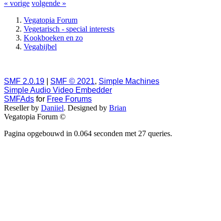
« vorige
volgende »
Vegatopia Forum
Vegetarisch - special interests
Kookboeken en zo
Vegabijbel
SMF 2.0.19
|
SMF © 2021
,
Simple Machines
Simple Audio Video Embedder
SMFAds
for
Free Forums
Reseller by
Daniiel
. Designed by
Brian
Vegatopia Forum ©
Pagina opgebouwd in 0.064 seconden met 27 queries.