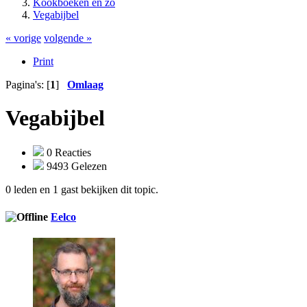
Kookboeken en zo
Vegabijbel
« vorige
volgende »
Print
Pagina's: [
1
]
Omlaag
Vegabijbel
0 Reacties
9493 Gelezen
0 leden en 1 gast bekijken dit topic.
Eelco