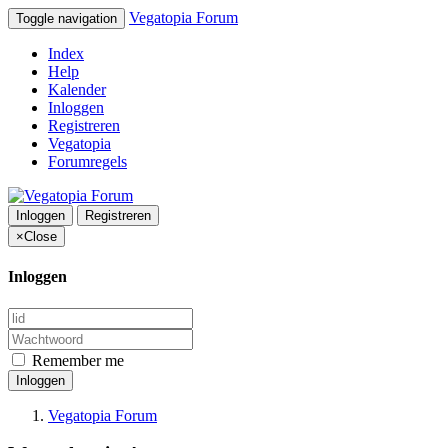
Vegatopia Forum
Toggle navigation
Index
Help
Kalender
Inloggen
Registreren
Vegatopia
Forumregels
Inloggen
Registreren
×
Close
Inloggen
Remember me
Inloggen
Vegatopia Forum