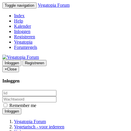
Vegatopia Forum
Toggle navigation
Index
Help
Kalender
Inloggen
Registreren
Vegatopia
Forumregels
Inloggen
Registreren
×
Close
Inloggen
Remember me
Inloggen
Vegatopia Forum
Vegetarisch - voor iedereen