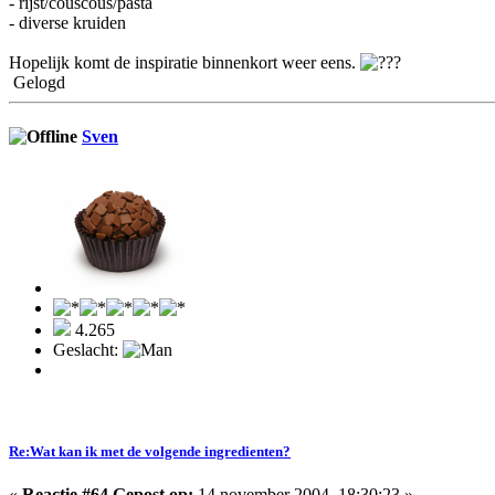
- rijst/couscous/pasta
- diverse kruiden
Hopelijk komt de inspiratie binnenkort weer eens.
Gelogd
Sven
4.265
Geslacht:
Re:Wat kan ik met de volgende ingredienten?
«
Reactie #64 Gepost op:
14 november 2004, 18:30:23 »