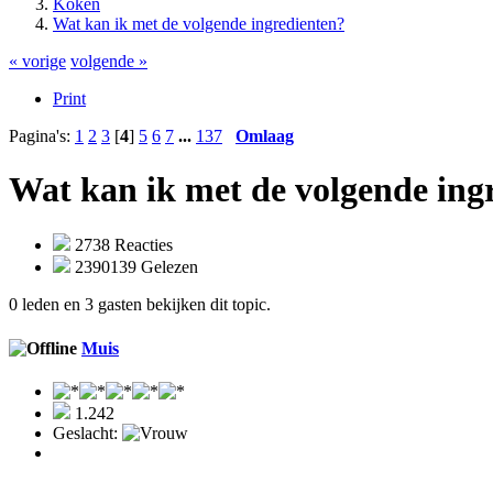
Koken
Wat kan ik met de volgende ingredienten?
« vorige
volgende »
Print
Pagina's:
1
2
3
[
4
]
5
6
7
...
137
Omlaag
Wat kan ik met de volgende ing
2738 Reacties
2390139 Gelezen
0 leden en 3 gasten bekijken dit topic.
Muis
1.242
Geslacht: