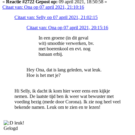
«
Reactie #2722 Gepost op:
09 april 2021, 18:50:58 »
Citaat van: Ona op 07 april 2021, 21:10:16
Citaat van: Selly op 07 april 2021, 21:02:15
Citaat van: Ona op 07 april 2021, 20:15:16
In een groene (in dit geval
wit) smoothie verwerken, bv.
met boerenkool en evt. nog
banaan erbij.
Hey Ona, dat is lang geleden, wat leuk.
Hoe is het met je?
Hi Selly, ik dacht ik kom hier weer eens een kijkje
nemen. De laatste tijd ben ik weer wat bewuster met
voeding bezig (mede door Corona). Ik zie nog heel veel
bekende namen. Leuk om te zien en te lezen!
leuk!
Gelogd