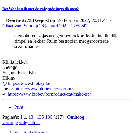
Re: Wat kan ik met de volgende ingredienten?
«
Reactie #2738 Gepost op:
26 februari 2022, 20:11:44 »
Citaat van: Sam op 26 januari 2022, 17:58:47
Gewokt met sojasaus, gember en knoflook vind ik altijd
simpel en lekker. Ruim bestrooien met geroosterde
sezamzaadjes.
Klinkt lekker!
Gelogd
Vegan l Eco l Bio
Hiking
@
https://www.biobey.be
me ->
https://www.biobey.be/over-ons/
->
https://www.biobey.be/product-cat/make-up/
Print
Pagina's:
1
...
134
135
136
[
137
]
Omhoog
« vorige
volgende »
Vegatopia Forum