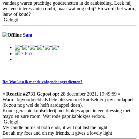
vandaag waren prachtige goudrenetten in de aanbieding. Leek mij
wel een interessante combi, maar wat nog erbij? En wordt het warm,
lauw of koud?
Gelogd
Sam
7.655
Re: Wat kan ik met de volgende ingredienten?
«
Reactie #2731 Gepost op:
28 december 2021, 19:49:59 »
Warm: bijvoorbeeld als hete bliksem met knolselderij ipv aardappel
(ik zou nog wel de helft aardappel doen).
Koud: geraspte knolselderij met blokjes appel in een dressing met
mayo en zure room. Wat rode paprikablokjes erdoor.
Gelogd
My candle burns at both ends, it will not last the night
But ah my foes and oh my friends, it gives a lovely light