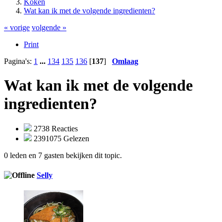
Koken
Wat kan ik met de volgende ingredienten?
« vorige
volgende »
Print
Pagina's:
1
...
134
135
136
[
137
]
Omlaag
Wat kan ik met de volgende
ingredienten?
2738 Reacties
2391075 Gelezen
0 leden en 7 gasten bekijken dit topic.
Selly