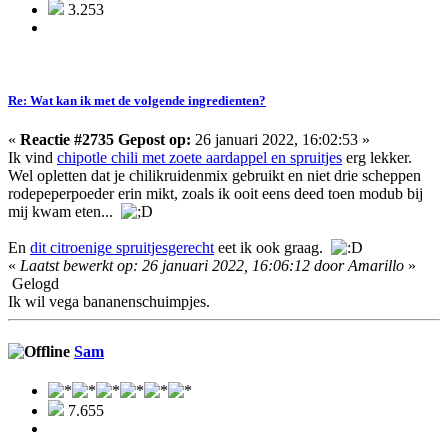
3.253
Re: Wat kan ik met de volgende ingredienten?
«
Reactie #2735 Gepost op:
26 januari 2022, 16:02:53 »
Ik vind
chipotle chili met zoete aardappel en spruitjes
erg lekker.
Wel opletten dat je chilikruidenmix gebruikt en niet drie scheppen
rodepeperpoeder erin mikt, zoals ik ooit eens deed toen modub bij
mij kwam eten...
En
dit citroenige spruitjesgerecht
eet ik ook graag.
«
Laatst bewerkt op: 26 januari 2022, 16:06:12 door Amarillo
»
Gelogd
Ik wil vega bananenschuimpjes.
Sam
7.655