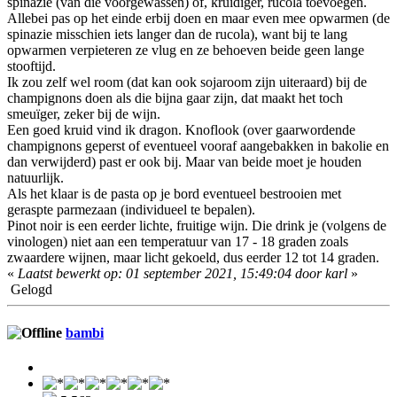
spinazie (van die voorgewassen) of, kruidiger, rucola toevoegen.
Allebei pas op het einde erbij doen en maar even mee opwarmen (de
spinazie misschien iets langer dan de rucola), want bij te lang
opwarmen verpieteren ze vlug en ze behoeven beide geen lange
stooftijd.
Ik zou zelf wel room (dat kan ook sojaroom zijn uiteraard) bij de
champignons doen als die bijna gaar zijn, dat maakt het toch
smeuïger, zeker bij de wijn.
Een goed kruid vind ik dragon. Knoflook (over gaarwordende
champignons geperst of eventueel vooraf aangebakken in bakolie en
dan verwijderd) past er ook bij. Maar van beide moet je houden
natuurlijk.
Als het klaar is de pasta op je bord eventueel bestrooien met
geraspte parmezaan (individueel te bepalen).
Pinot noir is een eerder lichte, fruitige wijn. Die drink je (volgens de
vinologen) niet aan een temperatuur van 17 - 18 graden zoals
zwaardere wijnen, maar licht gekoeld, dus eerder 12 tot 14 graden.
«
Laatst bewerkt op: 01 september 2021, 15:49:04 door karl
»
Gelogd
bambi