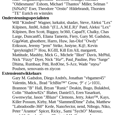
"Oldiesmann" Eshom, Michael "Thantos" Miller, Selman "
[SiNaN]" Eser, Theodore "Orstio" Hildebrandt, Thorsten
"TE" Eurich en winrules
Ondersteuningsspecialisten
Will "Kindred" Wagner, lurkalot, shadav, Steve, Aleksi "Lex"
Kilpinen, JimM, Adish "(F.L.A.M.E.R)" Patel, Aleksi "Lex"
Kilpinen, Ben Scott, Bigguy, br360, CapadY, Chalky, Chas
Large, Duncan85, Eliana Tamerin, Fiery, Gary M. Gadsdon,
GigaWatt, gbsothere, Harro, Huw, Jan-Olof "Owdy"
Eriksson, Jeremy "jerm" Strike, Justyne, K@, Kevin
"greyknight17" Hou, KGIII, Kill Em All, margarett,
Mattitude, Mashby, Mick G., Michele "Illori" Davis, MrPhil,
Nick "Fizzy" Dyer, Nick "Ha²", Paul_Pauline, Piro "Sarge"
Dhima, Rumbaar, Pitti, RedOne, S-Ace, Wade "sησω"
Poulsen, xenovanis en ziycon
Extensieontwikkelaars
Gary M. Gadsdon, Diego Andrés, Jonathan "vbgamer45"
Valentin, Mick., Brad "IchBin™" Grow, ディン1031,
Brannon "B" Hall, Bryan "Runic" Deakin, Bugo, Bulakbol,
Colin "Shadow82x" Blaber, Daniel15, Eren Yasarkurt,
Gwenwyfar, Jason "JBlaze" Clemons, Jerry, Joker™, Kays,
Killer Possum, Kirby, Matt "SlammedDime" Zuba, Matthew
"Labradoodle-360" Kerle, NanoSector, nend, Nibogo, Niko,
Peter "Arantor" Spicer, Ricky., Sami "SychO" Mazouz,