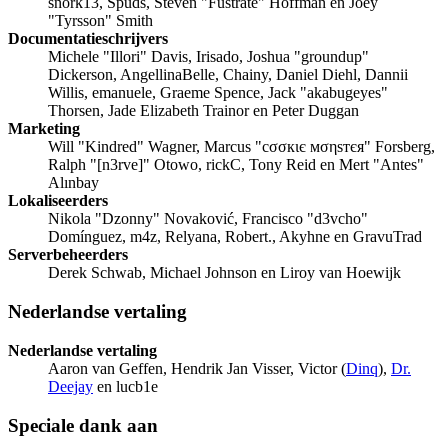
snork13, Spuds, Steven "Fustrate" Hoffman en Joey
"Tyrsson" Smith
Documentatieschrijvers
Michele "Illori" Davis, Irisado, Joshua "groundup"
Dickerson, AngellinaBelle, Chainy, Daniel Diehl, Dannii
Willis, emanuele, Graeme Spence, Jack "akabugeyes"
Thorsen, Jade Elizabeth Trainor en Peter Duggan
Marketing
Will "Kindred" Wagner, Marcus "cσσкιє мσηѕтєя" Forsberg,
Ralph "[n3rve]" Otowo, rickC, Tony Reid en Mert "Antes"
Alınbay
Lokaliseerders
Nikola "Dzonny" Novaković, Francisco "d3vcho"
Domínguez, m4z, Relyana, Robert., Akyhne en GravuTrad
Serverbeheerders
Derek Schwab, Michael Johnson en Liroy van Hoewijk
Nederlandse vertaling
Nederlandse vertaling
Aaron van Geffen, Hendrik Jan Visser, Victor (
Dinq
),
Dr.
Deejay
en lucb1e
Speciale dank aan