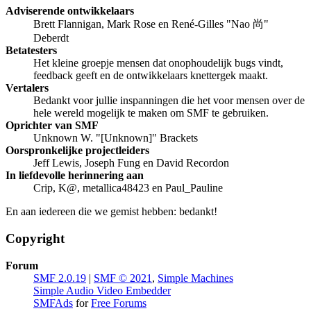
Adviserende ontwikkelaars
Brett Flannigan, Mark Rose en René-Gilles "Nao 尚"
Deberdt
Betatesters
Het kleine groepje mensen dat onophoudelijk bugs vindt,
feedback geeft en de ontwikkelaars knettergek maakt.
Vertalers
Bedankt voor jullie inspanningen die het voor mensen over de
hele wereld mogelijk te maken om SMF te gebruiken.
Oprichter van SMF
Unknown W. "[Unknown]" Brackets
Oorspronkelijke projectleiders
Jeff Lewis, Joseph Fung en David Recordon
In liefdevolle herinnering aan
Crip, K@, metallica48423 en Paul_Pauline
En aan iedereen die we gemist hebben: bedankt!
Copyright
Forum
SMF 2.0.19
|
SMF © 2021
,
Simple Machines
Simple Audio Video Embedder
SMFAds
for
Free Forums