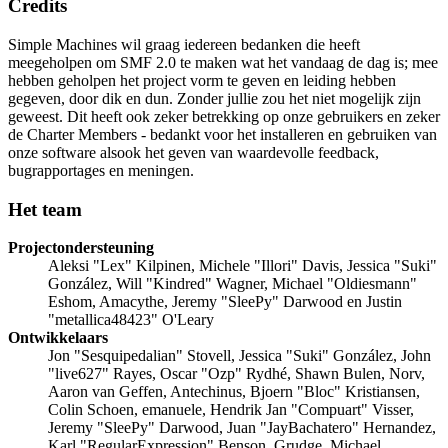
Credits
Simple Machines wil graag iedereen bedanken die heeft
meegeholpen om SMF 2.0 te maken wat het vandaag de dag is; mee
hebben geholpen het project vorm te geven en leiding hebben
gegeven, door dik en dun. Zonder jullie zou het niet mogelijk zijn
geweest. Dit heeft ook zeker betrekking op onze gebruikers en zeker
de Charter Members - bedankt voor het installeren en gebruiken van
onze software alsook het geven van waardevolle feedback,
bugrapportages en meningen.
Het team
Projectondersteuning
Aleksi "Lex" Kilpinen, Michele "Illori" Davis, Jessica "Suki"
González, Will "Kindred" Wagner, Michael "Oldiesmann"
Eshom, Amacythe, Jeremy "SleePy" Darwood en Justin
"metallica48423" O'Leary
Ontwikkelaars
Jon "Sesquipedalian" Stovell, Jessica "Suki" González, John
"live627" Rayes, Oscar "Ozp" Rydhé, Shawn Bulen, Norv,
Aaron van Geffen, Antechinus, Bjoern "Bloc" Kristiansen,
Colin Schoen, emanuele, Hendrik Jan "Compuart" Visser,
Jeremy "SleePy" Darwood, Juan "JayBachatero" Hernandez,
Karl "RegularExpression" Benson, Grudge, Michael