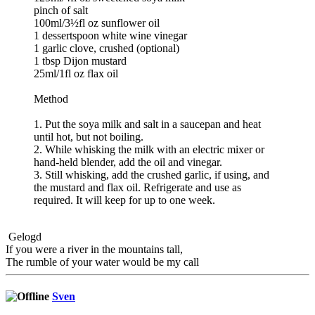
pinch of salt
100ml/3½fl oz sunflower oil
1 dessertspoon white wine vinegar
1 garlic clove, crushed (optional)
1 tbsp Dijon mustard
25ml/1fl oz flax oil
Method
1. Put the soya milk and salt in a saucepan and heat
until hot, but not boiling.
2. While whisking the milk with an electric mixer or
hand-held blender, add the oil and vinegar.
3. Still whisking, add the crushed garlic, if using, and
the mustard and flax oil. Refrigerate and use as
required. It will keep for up to one week.
Gelogd
If you were a river in the mountains tall,
The rumble of your water would be my call
Sven