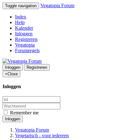
Vegatopia Forum
Toggle navigation
Index
Help
Kalender
Inloggen
Registreren
Vegatopia
Forumregels
Inloggen
Registreren
×
Close
Inloggen
Remember me
Inloggen
Vegatopia Forum
Vegetarisch - voor iedereen