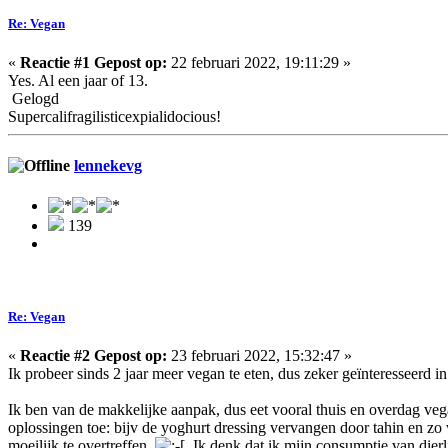
Re: Vegan
«
Reactie #1 Gepost op:
22 februari 2022, 19:11:29 »
Yes. Al een jaar of 13.
Gelogd
Supercalifragilisticexpialidocious!
lennekevg
139
Re: Vegan
«
Reactie #2 Gepost op:
23 februari 2022, 15:32:47 »
Ik probeer sinds 2 jaar meer vegan te eten, dus zeker geïnteresseerd i
Ik ben van de makkelijke aanpak, dus eet vooral thuis en overdag veg
oplossingen toe: bijv de yoghurt dressing vervangen door tahin en zo 
moeilijk te overtreffen
. Ik denk dat ik mijn consumptie van dier