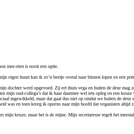
oon mee-eten is nooit een optie.
mijn eigen buurt kan ik zo’n beetje overal naar binnen lopen en een pri
jn dochter werd opgevoed. Zij eet thuis vega en buiten de deur mag ze
zeiden mijn oud-collega’s dat ik haar daarmee wel iets opleg en een keuze
ciaal ingewikkeld, maar dat gaat dus niet op omdat we buiten de deur so
heid was en toen kreeg ik opeens naar mijn hoofd dat veganisten altijd
ter mijn keuze, maar het is de mijne. Mijn secretaresse regelt het meesta