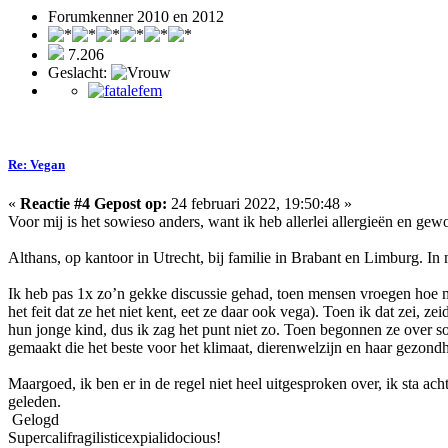
Forumkenner 2010 en 2012
7.206
Geslacht:
Re: Vegan
«
Reactie #4 Gepost op:
24 februari 2022, 19:50:48 »
Voor mij is het sowieso anders, want ik heb allerlei allergieën en gew
Althans, op kantoor in Utrecht, bij familie in Brabant en Limburg. In 
Ik heb pas 1x zo’n gekke discussie gehad, toen mensen vroegen hoe mi
het feit dat ze het niet kent, eet ze daar ook vega). Toen ik dat zei, 
hun jonge kind, dus ik zag het punt niet zo. Toen begonnen ze over so
gemaakt die het beste voor het klimaat, dierenwelzijn en haar gezond
Maargoed, ik ben er in de regel niet heel uitgesproken over, ik sta ach
geleden.
Gelogd
Supercalifragilisticexpialidocious!