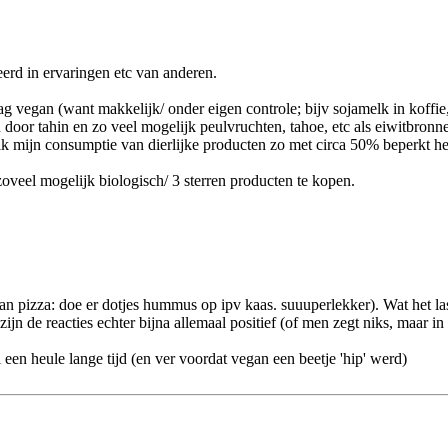
eerd in ervaringen etc van anderen.
ag vegan (want makkelijk/ onder eigen controle; bijv sojamelk in koffi
 door tahin en zo veel mogelijk peulvruchten, tahoe, etc als eiwitbronn
 ik mijn consumptie van dierlijke producten zo met circa 50% beperkt h
zoveel mogelijk biologisch/ 3 sterren producten te kopen.
gan pizza: doe er dotjes hummus op ipv kaas. suuuperlekker). Wat het last
ijn de reacties echter bijna allemaal positief (of men zegt niks, maar in
een heule lange tijd (en ver voordat vegan een beetje 'hip' werd)