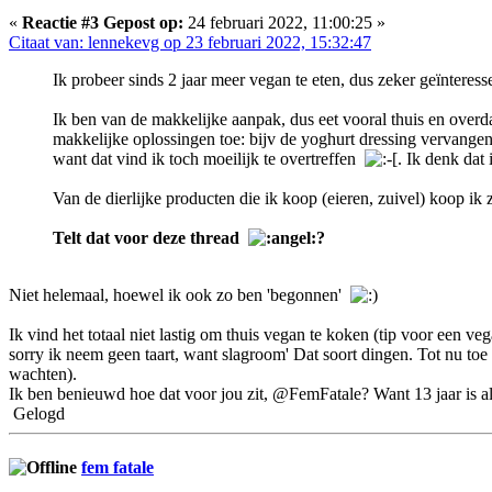
«
Reactie #3 Gepost op:
24 februari 2022, 11:00:25 »
Citaat van: lennekevg op 23 februari 2022, 15:32:47
Ik probeer sinds 2 jaar meer vegan te eten, dus zeker geïnteress
Ik ben van de makkelijke aanpak, dus eet vooral thuis en overd
makkelijke oplossingen toe: bijv de yoghurt dressing vervangen
want dat vind ik toch moeilijk te overtreffen
. Ik denk dat
Van de dierlijke producten die ik koop (eieren, zuivel) koop ik 
Telt dat voor deze thread
?
Niet helemaal, hoewel ik ook zo ben 'begonnen'
Ik vind het totaal niet lastig om thuis vegan te koken (tip voor een ve
sorry ik neem geen taart, want slagroom' Dat soort dingen. Tot nu toe z
wachten).
Ik ben benieuwd hoe dat voor jou zit, @FemFatale? Want 13 jaar is al 
Gelogd
fem fatale