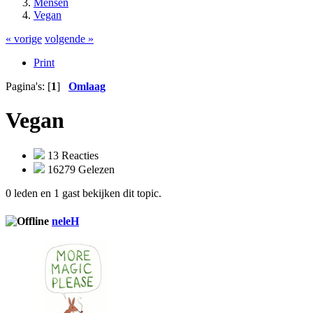
Mensen
Vegan
« vorige
volgende »
Print
Pagina's: [
1
]
Omlaag
Vegan
13 Reacties
16279 Gelezen
0 leden en 1 gast bekijken dit topic.
neleH