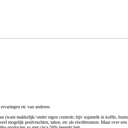
n ervaringen etc van anderen.
an (want makkelijk/ onder eigen controle; bijv sojamelk in koffie, hum
veel mogelijk peulvruchten, tahoe, etc als eiwitbronnen. Maar over een 
lijke producten zo met circa 50% beperkt heb.