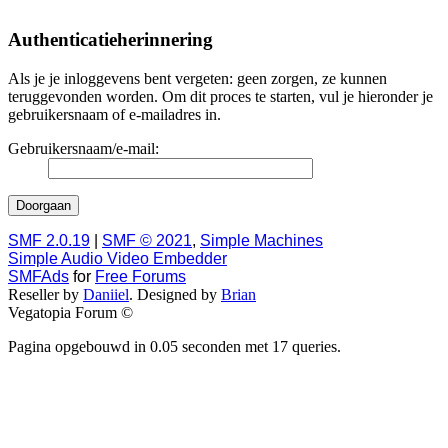
Authenticatieherinnering
Als je je inloggevens bent vergeten: geen zorgen, ze kunnen
teruggevonden worden. Om dit proces te starten, vul je hieronder je
gebruikersnaam of e-mailadres in.
Gebruikersnaam/e-mail:
SMF 2.0.19
|
SMF © 2021
,
Simple Machines
Simple Audio Video Embedder
SMFAds
for
Free Forums
Reseller by
Daniiel
. Designed by
Brian
Vegatopia Forum ©
Pagina opgebouwd in 0.05 seconden met 17 queries.