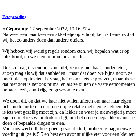
Eetopvoeding
«
Gepost op:
17 september 2022, 19:16:27 »
Na weer een paar keer een akkefietje op school, ben ik benieuwd of
wij het zo anders doen dan andere ouders.
Wij hebben vrij weinig regels rondom eten, wij bepalen wat er op
tafel komt, en we eten in principe aan tafel.
Dus: ze mag tussendoor van tafel, ze mag met haar handen eten,
snoep mag als wij dat aanbieden - maar dat doen we bijna nooit, ze
hoeft niets op te eten, ik vraag haar soms iets te proeven, maar als ze
dat niet doet is het ook prima, en als ze buiten de vaste eetmomenten
honger heeft, dan krijgt ze gewoon te eten.
We doen dit, omdat we haar niet willen afleren om naar haar eigen
lichaam te luisteren en om een fijne relatie met eten te hebben. Eten
is iets wat gezellig moet zijn, en lekker en waar je nieuwsgierig moet
zijn, en niet iets waar druk op ligt, om het op een bepaalde manier te
doen of bepaalde dingen te eten.
Voor ons werkt dit heel goed, gezond kind, probeert graag nieuwe
voeding uit (ze is 5,5 en best een avontuurlijke eter voor een kleuter)