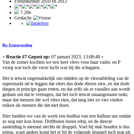
Forumkenner 2010 en 2012
7.206
Geslacht:
Re: Eetopvoeding
«
Reactie #7 Gepost op:
07 januari 2023, 13:08:48 »
Van de zomer kochten we een keer vlees voor haar vader, en P
vroeg wat toch die vieze lucht was bij die schappen.
Het is ietwat ongemakkelijk om midden op de vleesafdeling van de
supermarkt uit te leggen dat vlees dus dode dieren zien, en dat dode
dingen in principe gaan rotten, en dat zelfs als er vanalles aan wordt
gedaan om dat te vertragen, dat het toch ietwat onaangenaam ruikt,
maar dat mensen die wel vlees eten, dat lang niet zo vies vinden
ruiken als mensen die dat niet doen.
Hier hadden we van de week een huilbui van een halfuur uur omdat
ze nog niet kon lezen. Driftbuien horen erbij, en de directe
aanleiding is meestal slechts de druppel. Voet bij stuk houden is dus
prima, want anders komt het er bij de volgende druppel toch nog uit.