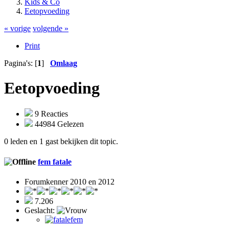
Kids & Co
Eetopvoeding
« vorige
volgende »
Print
Pagina's: [
1
]
Omlaag
Eetopvoeding
9 Reacties
44984 Gelezen
0 leden en 1 gast bekijken dit topic.
fem fatale
Forumkenner 2010 en 2012
7.206
Geslacht: