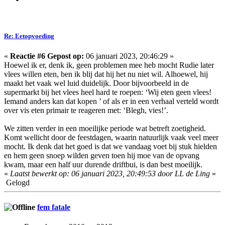
Re: Eetopvoeding
«
Reactie #6 Gepost op:
06 januari 2023, 20:46:29 »
Hoewel ik er, denk ik, geen problemen mee heb mocht Rudie later
vlees willen eten, ben ik blij dat hij het nu niet wil. Alhoewel, hij
maakt het vaak wel luid duidelijk. Door bijvoorbeeld in de
supermarkt bij het vlees heel hard te roepen: ‘Wij eten geen vlees!
Iemand anders kan dat kopen ’ of als er in een verhaal verteld wordt
over vis eten primair te reageren met: ‘Blegh, vies!’.
We zitten verder in een moeilijke periode wat betreft zoetigheid.
Komt wellicht door de feestdagen, waarin natuurlijk vaak veel meer
mocht. Ik denk dat het goed is dat we vandaag voet bij stuk hielden
en hem geen snoep wilden geven toen hij moe van de opvang
kwam, maar een half uur durende driftbui, is dan best moeilijk.
«
Laatst bewerkt op: 06 januari 2023, 20:49:53 door LL de Ling
»
Gelogd
fem fatale