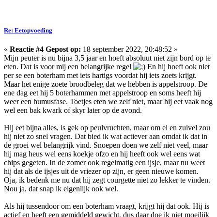
Re: Eetopvoeding
«
Reactie #4 Gepost op:
18 september 2022, 20:48:52 »
Mijn peuter is nu bijna 3,5 jaar en hoeft absoluut niet zijn bord op te
eten. Dat is voor mij een belangrijke regel
En hij hoeft ook niet
per se een boterham met iets hartigs voordat hij iets zoets krijgt.
Maar het enige zoete broodbeleg dat we hebben is appelstroop. De
ene dag eet hij 5 boterhammen met appelstroop en soms heeft hij
weer een humusfase. Toetjes eten we zelf niet, maar hij eet vaak nog
wel een bak kwark of skyr later op de avond.
Hij eet bijna alles, is gek op peulvruchten, maar om ei en zuivel zou
hij niet zo snel vragen. Dat bied ik wat actiever aan omdat ik dat in
de groei wel belangrijk vind. Snoepen doen we zelf niet veel, maar
hij mag heus wel eens koekje ofzo en hij heeft ook wel eens wat
chips gegeten. In de zomer ook regelmatig een ijsje, maar nu weet
hij dat als de ijsjes uit de vriezer op zijn, er geen nieuwe komen.
Oja, ik bedenk me nu dat hij zegt courgette niet zo lekker te vinden.
Nou ja, dat snap ik eigenlijk ook wel.
Als hij tussendoor om een boterham vraagt, krijgt hij dat ook. Hij is
actief en heeft een gemiddeld gewicht, dus daar doe ik niet moeilijk