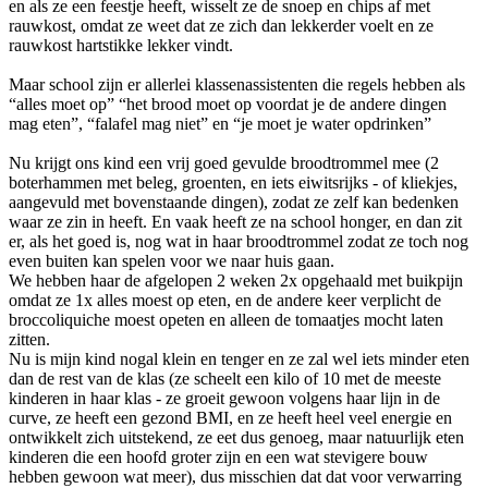
en als ze een feestje heeft, wisselt ze de snoep en chips af met
rauwkost, omdat ze weet dat ze zich dan lekkerder voelt en ze
rauwkost hartstikke lekker vindt.
Maar school zijn er allerlei klassenassistenten die regels hebben als
“alles moet op” “het brood moet op voordat je de andere dingen
mag eten”, “falafel mag niet” en “je moet je water opdrinken”
Nu krijgt ons kind een vrij goed gevulde broodtrommel mee (2
boterhammen met beleg, groenten, en iets eiwitsrijks - of kliekjes,
aangevuld met bovenstaande dingen), zodat ze zelf kan bedenken
waar ze zin in heeft. En vaak heeft ze na school honger, en dan zit
er, als het goed is, nog wat in haar broodtrommel zodat ze toch nog
even buiten kan spelen voor we naar huis gaan.
We hebben haar de afgelopen 2 weken 2x opgehaald met buikpijn
omdat ze 1x alles moest op eten, en de andere keer verplicht de
broccoliquiche moest opeten en alleen de tomaatjes mocht laten
zitten.
Nu is mijn kind nogal klein en tenger en ze zal wel iets minder eten
dan de rest van de klas (ze scheelt een kilo of 10 met de meeste
kinderen in haar klas - ze groeit gewoon volgens haar lijn in de
curve, ze heeft een gezond BMI, en ze heeft heel veel energie en
ontwikkelt zich uitstekend, ze eet dus genoeg, maar natuurlijk eten
kinderen die een hoofd groter zijn en een wat stevigere bouw
hebben gewoon wat meer), dus misschien dat dat voor verwarring