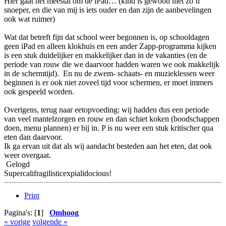
Hier gaat het meestal om de iPad… (kind is gewoon niet zo’n
snoeper, en die van mij is iets ouder en dan zijn de aanbevelingen
ook wat ruimer)
Wat dat betreft fijn dat school weer begonnen is, op schooldagen
geen iPad en alleen klokhuis en een ander Zapp-programma kijken
is een stuk duidelijker en makkelijker dan in de vakanties (en de
periode van rouw die we daarvoor hadden waren we ook makkelijk
in de schermtijd). En nu de zwem- schaats- en muzieklessen weer
beginnen is er ook niet zoveel tijd voor schermen, er moet immers
ook gespeeld worden.
Overigens, terug naar eetopvoeding: wij hadden dus een periode
van veel mantelzorgen en rouw en dan schiet koken (boodschappen
doen, menu plannen) er bij in. P is nu weer een stuk kritischer qua
eten dan daarvoor.
Ik ga ervan uit dat als wij aandacht besteden aan het eten, dat ook
weer overgaat.
Gelogd
Supercalifragilisticexpialidocious!
Print
Pagina's: [
1
]
Omhoog
« vorige
volgende »