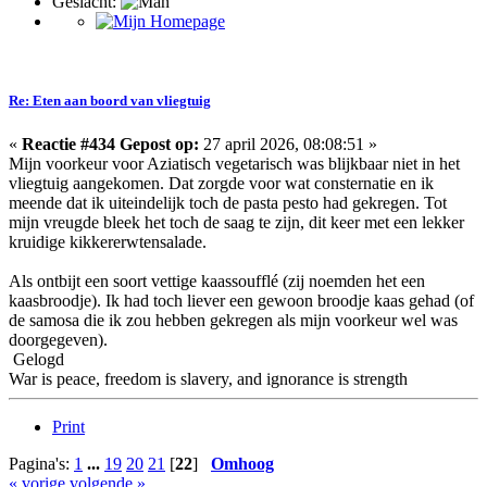
Geslacht:
Re: Eten aan boord van vliegtuig
«
Reactie #434 Gepost op:
27 april 2026, 08:08:51 »
Mijn voorkeur voor Aziatisch vegetarisch was blijkbaar niet in het
vliegtuig aangekomen. Dat zorgde voor wat consternatie en ik
meende dat ik uiteindelijk toch de pasta pesto had gekregen. Tot
mijn vreugde bleek het toch de saag te zijn, dit keer met een lekker
kruidige kikkererwtensalade.
Als ontbijt een soort vettige kaassoufflé (zij noemden het een
kaasbroodje). Ik had toch liever een gewoon broodje kaas gehad (of
de samosa die ik zou hebben gekregen als mijn voorkeur wel was
doorgegeven).
Gelogd
War is peace, freedom is slavery, and ignorance is strength
Print
Pagina's:
1
...
19
20
21
[
22
]
Omhoog
« vorige
volgende »