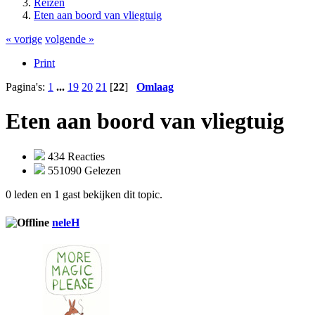
Reizen
Eten aan boord van vliegtuig
« vorige
volgende »
Print
Pagina's:
1
...
19
20
21
[
22
]
Omlaag
Eten aan boord van vliegtuig
434 Reacties
551090 Gelezen
0 leden en 1 gast bekijken dit topic.
neleH