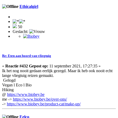
Ethicalgirl
50
Geslacht:
Re: Eten aan boord van vliegtuig
«
Reactie #432 Gepost op:
11 september 2021, 17:27:35 »
Ik het nog nooit gedaan eerlijk gezegd. Maar ik heb ook nooit echt
lange vliegtuig reizen gemaakt.
Gelogd
Vegan l Eco l Bio
Hiking
@
https://www.biobey.be
me ->
https://www.biobey.be/over-ons/
->
https://www.biobey.be/product-cat/make-up/
Eelco