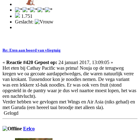
1.751
Geslacht:
Re: Eten aan boord van vliegtuig
«
Reactie #420 Gepost op:
24 januari 2017, 13:09:05 »
Het eten bij Cathay Pacific was prima! Nouja op de terugweg
kregen we oa gecoate aardappelwedges, die waren natuurlijk verre
van krokant. Tussendoor kon je noodles nemen. De vega variant
was een lekkere xl-bak noodles. Er was ook vers fruit (stond
opgesteld in de pantry waar je dus wel naartoe moest lopen, het was
een nachtvlucht).
Verder hebben we gevlogen met Wings en Air Asia (niks gehad) en
met Garuda (een heeeel taai broodje met alleen sla).
Gelogd
Eelco