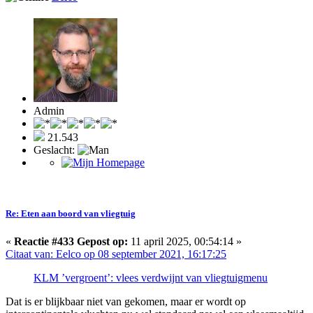
Admin
21.543
Geslacht:
Re: Eten aan boord van vliegtuig
«
Reactie #433 Gepost op:
11 april 2025, 00:54:14 »
Citaat van: Eelco op 08 september 2021, 16:17:25
KLM ’vergroent’: vlees verdwijnt van vliegtuigmenu
Dat is er blijkbaar niet van gekomen, maar er wordt op