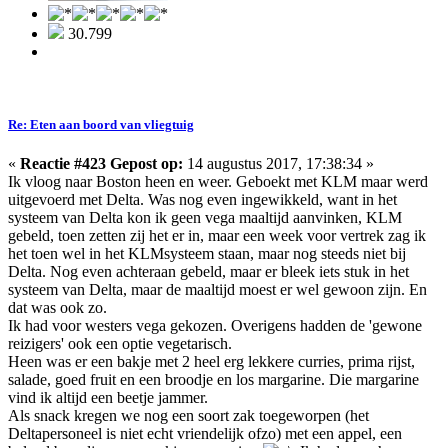
30.799
Re: Eten aan boord van vliegtuig
«
Reactie #423 Gepost op:
14 augustus 2017, 17:38:34 »
Ik vloog naar Boston heen en weer. Geboekt met KLM maar werd
uitgevoerd met Delta. Was nog even ingewikkeld, want in het
systeem van Delta kon ik geen vega maaltijd aanvinken, KLM
gebeld, toen zetten zij het er in, maar een week voor vertrek zag ik
het toen wel in het KLMsysteem staan, maar nog steeds niet bij
Delta. Nog even achteraan gebeld, maar er bleek iets stuk in het
systeem van Delta, maar de maaltijd moest er wel gewoon zijn. En
dat was ook zo.
Ik had voor westers vega gekozen. Overigens hadden de 'gewone
reizigers' ook een optie vegetarisch.
Heen was er een bakje met 2 heel erg lekkere curries, prima rijst,
salade, goed fruit en een broodje en los margarine. Die margarine
vind ik altijd een beetje jammer.
Als snack kregen we nog een soort zak toegeworpen (het
Deltapersoneel is niet echt vriendelijk ofzo) met een appel, een