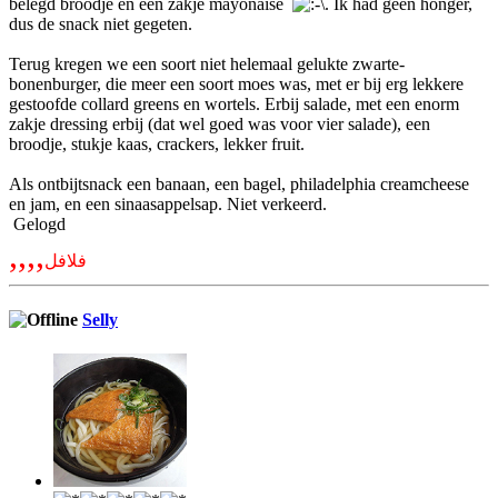
belegd broodje en een zakje mayonaise
. Ik had geen honger,
dus de snack niet gegeten.
Terug kregen we een soort niet helemaal gelukte zwarte-
bonenburger, die meer een soort moes was, met er bij erg lekkere
gestoofde collard greens en wortels. Erbij salade, met een enorm
zakje dressing erbij (dat wel goed was voor vier salade), een
broodje, stukje kaas, crackers, lekker fruit.
Als ontbijtsnack een banaan, een bagel, philadelphia creamcheese
en jam, en een sinaasappelsap. Niet verkeerd.
Gelogd
,,,,
فلافل
Selly