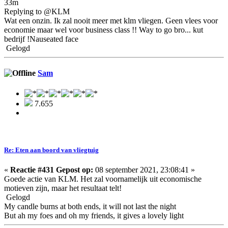
33m
Replying to @KLM
Wat een onzin. Ik zal nooit meer met klm vliegen. Geen vlees voor
economie maar wel voor business class !! Way to go bro... kut
bedrijf !Nauseated face
Gelogd
Sam
7.655
Re: Eten aan boord van vliegtuig
«
Reactie #431 Gepost op:
08 september 2021, 23:08:41 »
Goede actie van KLM. Het zal voornamelijk uit economische
motieven zijn, maar het resultaat telt!
Gelogd
My candle burns at both ends, it will not last the night
But ah my foes and oh my friends, it gives a lovely light