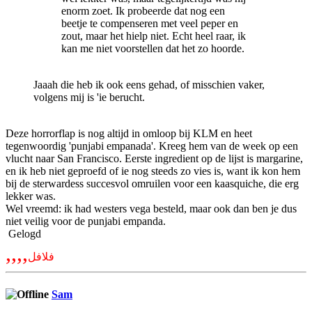
enorm zoet. Ik probeerde dat nog een
beetje te compenseren met veel peper en
zout, maar het hielp niet. Echt heel raar, ik
kan me niet voorstellen dat het zo hoorde.
Jaaah die heb ik ook eens gehad, of misschien vaker,
volgens mij is 'ie berucht.
Deze horrorflap is nog altijd in omloop bij KLM en heet
tegenwoordig 'punjabi empanada'. Kreeg hem van de week op een
vlucht naar San Francisco. Eerste ingredient op de lijst is margarine,
en ik heb niet geproefd of ie nog steeds zo vies is, want ik kon hem
bij de sterwardess succesvol omruilen voor een kaasquiche, die erg
lekker was.
Wel vreemd: ik had westers vega besteld, maar ook dan ben je dus
niet veilig voor de punjabi empanda.
Gelogd
,,,,
فلافل
Sam