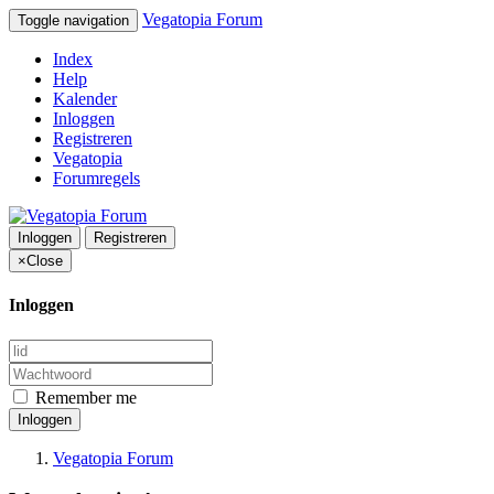
Vegatopia Forum
Toggle navigation
Index
Help
Kalender
Inloggen
Registreren
Vegatopia
Forumregels
Inloggen
Registreren
×
Close
Inloggen
Remember me
Inloggen
Vegatopia Forum