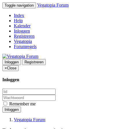
Vegatopia Forum
Toggle navigation
Index
Help
Kalender
Inloggen
Registreren
Vegatopia
Forumregels
Inloggen
Registreren
×
Close
Inloggen
Remember me
Inloggen
Vegatopia Forum