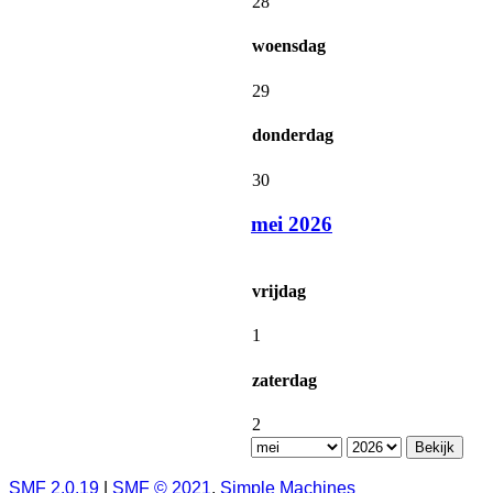
28
woensdag
29
donderdag
30
mei 2026
vrijdag
1
zaterdag
2
SMF 2.0.19
|
SMF © 2021
,
Simple Machines