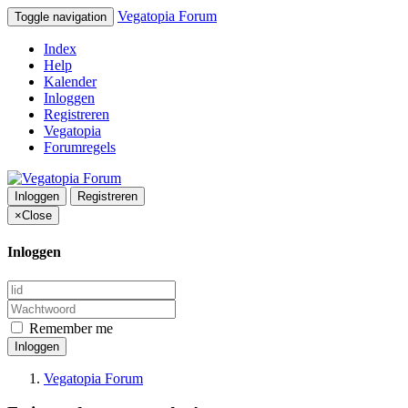
Vegatopia Forum
Toggle navigation
Index
Help
Kalender
Inloggen
Registreren
Vegatopia
Forumregels
Inloggen
Registreren
×
Close
Inloggen
Remember me
Inloggen
Vegatopia Forum