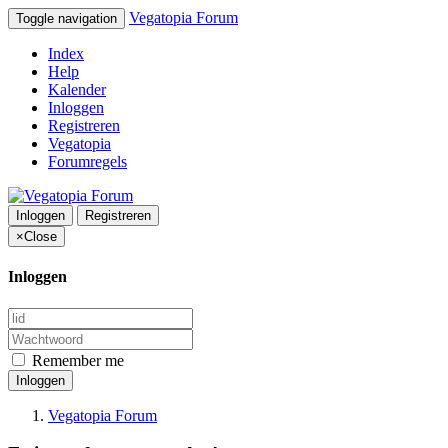
Vegatopia Forum
Toggle navigation
Index
Help
Kalender
Inloggen
Registreren
Vegatopia
Forumregels
Inloggen
Registreren
×
Close
Inloggen
Remember me
Inloggen
Vegatopia Forum