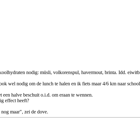
oolhydraten nodig: müsli, volkorenspul, havermout, brinta. Idd. eiwitbr
s ook wel nodig om de lunch te halen en ik fiets maar 4/6 km naar school
et een halve beschuit o.i.d. om eraan te wennen.
g effect heeft?
 nog maar", zei de dove.