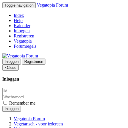
Vegatopia Forum
Toggle navigation
Index
Help
Kalender
Inloggen
Registreren
Vegatopia
Forumregels
Inloggen
Registreren
×
Close
Inloggen
Remember me
Inloggen
Vegatopia Forum
Vegetarisch - voor iedereen