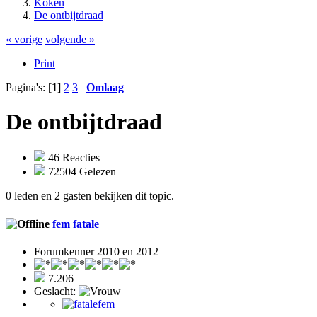
Koken
De ontbijtdraad
« vorige
volgende »
Print
Pagina's: [
1
]
2
3
Omlaag
De ontbijtdraad
46 Reacties
72504 Gelezen
0 leden en 2 gasten bekijken dit topic.
fem fatale
Forumkenner 2010 en 2012
7.206
Geslacht: