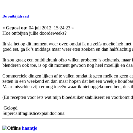
De ontbijtdraad
«
Gepost op:
04 juli 2012, 15:24:23 »
Hoe ontbijten jullie doordeweeks?
Ik sla het op dit moment weer over, omdat ik nu zelfs moeite heb met vi
goed eet, ga ik 's middags maar weer eten zoeken en dan halfslachtig 
Ik zou graag een ontbijtdrank ofzo willen proberen 's ochtends, maar i
blenderen ook toe, is op dit moment gewoon nog heel moeilijk en daa
Commerciele dingen lijken af te vallen omdat ik geen melk en geen ap
zetten in een weekend en dan maar hopen dat het een weekje houdbaar
Maar misschien zijn er nog ideeën waar ik niet opgekomen ben, dus ik 
(En recepten voor iets wat mijn bloedsuiker stabiliseert en voorkomt
Gelogd
Supercalifragilisticexpialidocious!
haantje