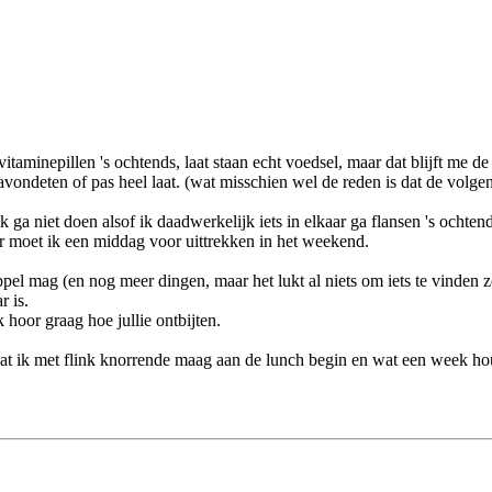
taminepillen 's ochtends, laat staan echt voedsel, maar dat blijft me de
avondeten of pas heel laat. (wat misschien wel de reden is dat de volgen
k ga niet doen alsof ik daadwerkelijk iets in elkaar ga flansen 's ochte
r moet ik een middag voor uittrekken in het weekend.
pel mag (en nog meer dingen, maar het lukt al niets om iets te vinden z
 is.
hoor graag hoe jullie ontbijten.
 dat ik met flink knorrende maag aan de lunch begin en wat een week ho