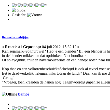
5.068
Geslacht:
Re:Snelle ontbijtjes
«
Reactie #1 Gepost op:
04 juli 2012, 15:32:12 »
Kan sojamelk/-yoghurt wel? Heb je een blender? Bij een blender is het
in de blender mikken en dat opdrinken. Niet houdbaar.
Of sojayoghurt, fruit en havermout/brinta en een handje noten naar bi
Kop thee en een volkorenbeschuit/knåckebrød is ook al teveel voedse
Eet je daadwerkelijk helemaal niks totaan de lunch? Daar kan ik me du
Gelogd
"Vroeger, toen kraaiden de hanen nog. Tegenwoordig gapen ze alleen
bambi