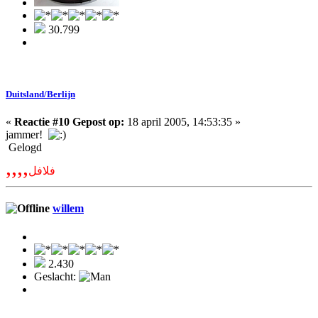
30.799
Duitsland/Berlijn
«
Reactie #10 Gepost op:
18 april 2005, 14:53:35 »
jammer!
Gelogd
,,,,
فلافل
willem
2.430
Geslacht: