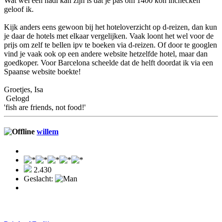
Wat wel een nadl kan zijn is dat je pas om 1400 kon inchecken
geloof ik.
Kijk anders eens gewoon bij het hoteloverzicht op d-reizen, dan kun
je daar de hotels met elkaar vergelijken. Vaak loont het wel voor de
prijs om zelf te bellen ipv te boeken via d-reizen. Of door te googlen
vind je vaak ook op een andere website hetzelfde hotel, maar dan
goedkoper. Voor Barcelona scheelde dat de helft doordat ik via een
Spaanse website boekte!
Groetjes, Isa
Gelogd
'fish are friends, not food!'
willem
2.430
Geslacht: