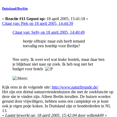
Duitsland/Berlijn
«
Reactie #11 Gepost op:
18 april 2005, 15:41:18 »
Citaat van: Piek op 18 april 2005, 14:44:39
Citaat van: Selly op 18 april 2005, 14:40:49
beetje offtopic maar euh heeft iemand
toevallig een hoteltip voor Berlijn?
Nee sorry. Ik weet wel wat leuke hostels, maar daar ben
je blijkbaar niet naar op zoek. Ik heb nog niet het
budget voor hotels
Kijk eens in de volgende site:
http://www.naturfreunde.de/
Het zijn een drietal natuurvriendenhuizen die met de zoekfunctie op
deze site te vinden zijn. Alleen Berlin invullen. De huizen worden
gerund door vrijwilligers, hebben soms een campinkje en je kunt
ook je eigen potje koken. In Duitsland zijn er honderderden in NL
13.
«
Laatst bewerkt op: 18 april 2005, 15:42:04 door willemk49
»