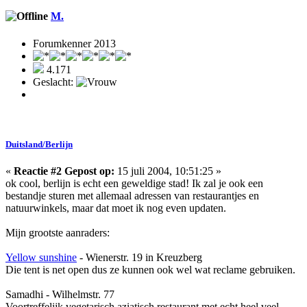
M.
Forumkenner 2013
4.171
Geslacht:
Duitsland/Berlijn
«
Reactie #2 Gepost op:
15 juli 2004, 10:51:25 »
ok cool, berlijn is echt een geweldige stad! Ik zal je ook een
bestandje sturen met allemaal adressen van restaurantjes en
natuurwinkels, maar dat moet ik nog even updaten.
Mijn grootste aanraders:
Yellow sunshine
- Wienerstr. 19 in Kreuzberg
Die tent is net open dus ze kunnen ook wel wat reclame gebruiken.
Samadhi - Wilhelmstr. 77
Voortreffelijk vegetarisch aziatisch restaurant met echt heel veel