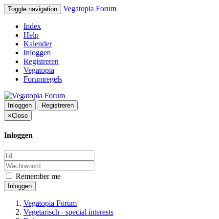
Vegatopia Forum
Toggle navigation
Index
Help
Kalender
Inloggen
Registreren
Vegatopia
Forumregels
Inloggen
Registreren
×
Close
Inloggen
Remember me
Inloggen
Vegatopia Forum
Vegetarisch - special interests