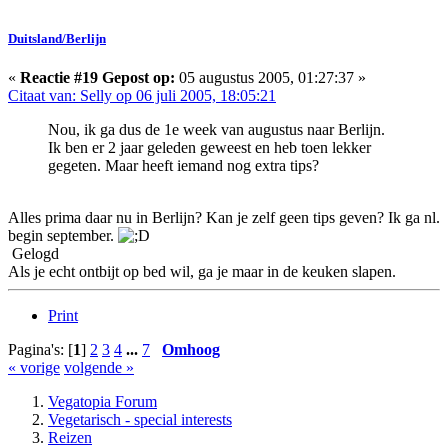
Duitsland/Berlijn
«
Reactie #19 Gepost op:
05 augustus 2005, 01:27:37 »
Citaat van: Selly op 06 juli 2005, 18:05:21
Nou, ik ga dus de 1e week van augustus naar Berlijn.
Ik ben er 2 jaar geleden geweest en heb toen lekker
gegeten. Maar heeft iemand nog extra tips?
Alles prima daar nu in Berlijn? Kan je zelf geen tips geven? Ik ga nl.
begin september.
Gelogd
Als je echt ontbijt op bed wil, ga je maar in de keuken slapen.
Print
Pagina's: [
1
]
2
3
4
...
7
Omhoog
« vorige
volgende »
Vegatopia Forum
Vegetarisch - special interests
Reizen