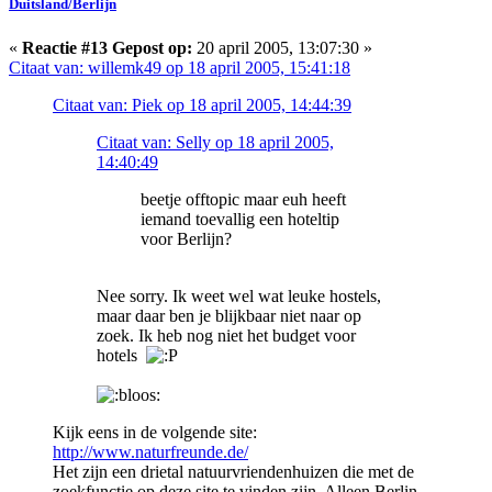
Duitsland/Berlijn
«
Reactie #13 Gepost op:
20 april 2005, 13:07:30 »
Citaat van: willemk49 op 18 april 2005, 15:41:18
Citaat van: Piek op 18 april 2005, 14:44:39
Citaat van: Selly op 18 april 2005,
14:40:49
beetje offtopic maar euh heeft
iemand toevallig een hoteltip
voor Berlijn?
Nee sorry. Ik weet wel wat leuke hostels,
maar daar ben je blijkbaar niet naar op
zoek. Ik heb nog niet het budget voor
hotels
Kijk eens in de volgende site:
http://www.naturfreunde.de/
Het zijn een drietal natuurvriendenhuizen die met de
zoekfunctie op deze site te vinden zijn. Alleen Berlin