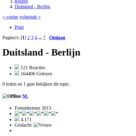
Reizen
Duitsland - Berlijn
« vorige
volgende »
Print
Pagina's: [
1
]
2
3
4
...
7
Omlaag
Duitsland - Berlijn
121 Reacties
164406 Gelezen
0 leden en 1 gast bekijken dit topic.
M.
Forumkenner 2013
4.171
Geslacht: