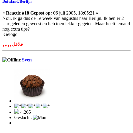
Duitsland/Berlijn
«
Reactie #18 Gepost op:
06 juli 2005, 18:05:21 »
Nou, ik ga dus de 1e week van augustus naar Berlijn. Ik ben er 2
jaar geleden geweest en heb toen lekker gegeten. Maar heeft iemand
nog extra tips?
Gelogd
,,,,
فلافل
Sven
4.265
Geslacht: