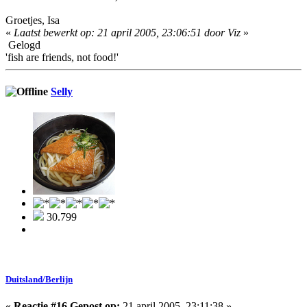
Groetjes, Isa
«
Laatst bewerkt op: 21 april 2005, 23:06:51 door Viz
»
Gelogd
'fish are friends, not food!'
Selly
30.799
Duitsland/Berlijn
«
Reactie #16 Gepost op:
21 april 2005, 23:11:38 »