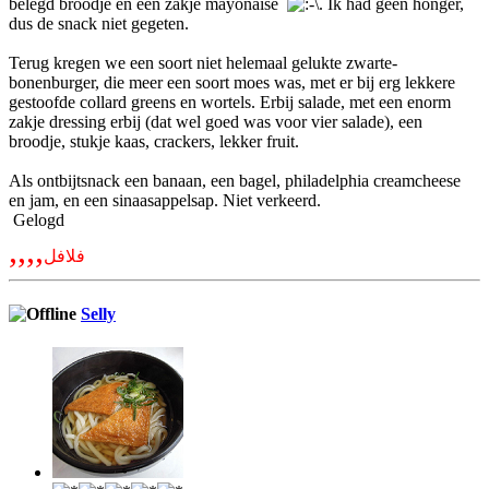
belegd broodje en een zakje mayonaise
. Ik had geen honger,
dus de snack niet gegeten.
Terug kregen we een soort niet helemaal gelukte zwarte-
bonenburger, die meer een soort moes was, met er bij erg lekkere
gestoofde collard greens en wortels. Erbij salade, met een enorm
zakje dressing erbij (dat wel goed was voor vier salade), een
broodje, stukje kaas, crackers, lekker fruit.
Als ontbijtsnack een banaan, een bagel, philadelphia creamcheese
en jam, en een sinaasappelsap. Niet verkeerd.
Gelogd
,,,,
فلافل
Selly