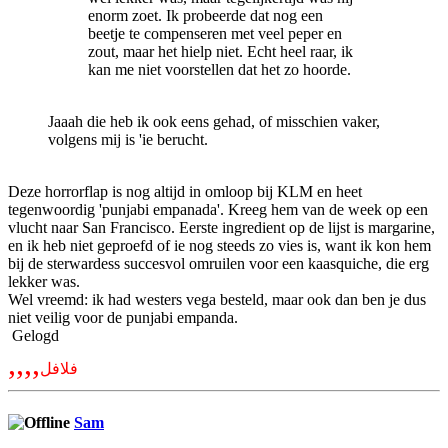
enorm zoet. Ik probeerde dat nog een
beetje te compenseren met veel peper en
zout, maar het hielp niet. Echt heel raar, ik
kan me niet voorstellen dat het zo hoorde.
Jaaah die heb ik ook eens gehad, of misschien vaker,
volgens mij is 'ie berucht.
Deze horrorflap is nog altijd in omloop bij KLM en heet
tegenwoordig 'punjabi empanada'. Kreeg hem van de week op een
vlucht naar San Francisco. Eerste ingredient op de lijst is margarine,
en ik heb niet geproefd of ie nog steeds zo vies is, want ik kon hem
bij de sterwardess succesvol omruilen voor een kaasquiche, die erg
lekker was.
Wel vreemd: ik had westers vega besteld, maar ook dan ben je dus
niet veilig voor de punjabi empanda.
Gelogd
,,,,
فلافل
Sam