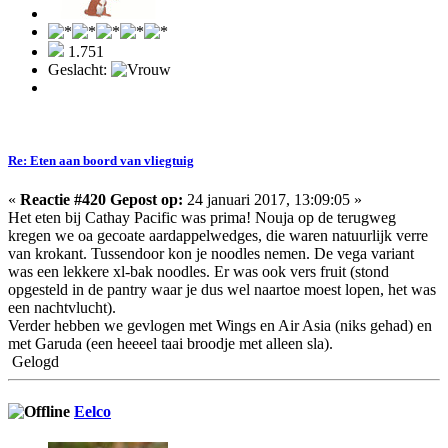
1.751
Geslacht:
Re: Eten aan boord van vliegtuig
«
Reactie #420 Gepost op:
24 januari 2017, 13:09:05 »
Het eten bij Cathay Pacific was prima! Nouja op de terugweg
kregen we oa gecoate aardappelwedges, die waren natuurlijk verre
van krokant. Tussendoor kon je noodles nemen. De vega variant
was een lekkere xl-bak noodles. Er was ook vers fruit (stond
opgesteld in de pantry waar je dus wel naartoe moest lopen, het was
een nachtvlucht).
Verder hebben we gevlogen met Wings en Air Asia (niks gehad) en
met Garuda (een heeeel taai broodje met alleen sla).
Gelogd
Eelco