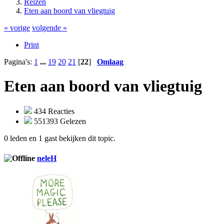
Reizen
Eten aan boord van vliegtuig
« vorige
volgende »
Print
Pagina's:
1
...
19
20
21
[
22
]
Omlaag
Eten aan boord van vliegtuig
434 Reacties
551393 Gelezen
0 leden en 1 gast bekijken dit topic.
neleH