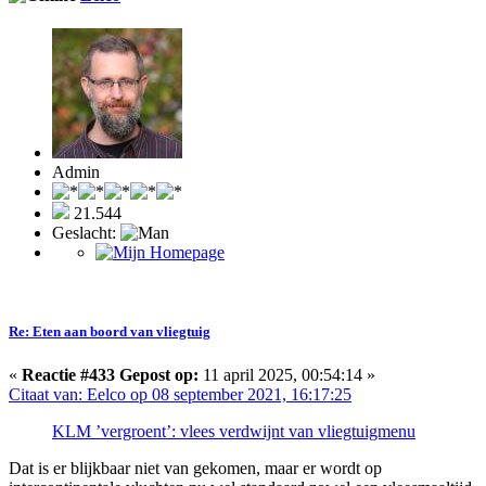
Admin
21.544
Geslacht:
Re: Eten aan boord van vliegtuig
«
Reactie #433 Gepost op:
11 april 2025, 00:54:14 »
Citaat van: Eelco op 08 september 2021, 16:17:25
KLM ’vergroent’: vlees verdwijnt van vliegtuigmenu
Dat is er blijkbaar niet van gekomen, maar er wordt op