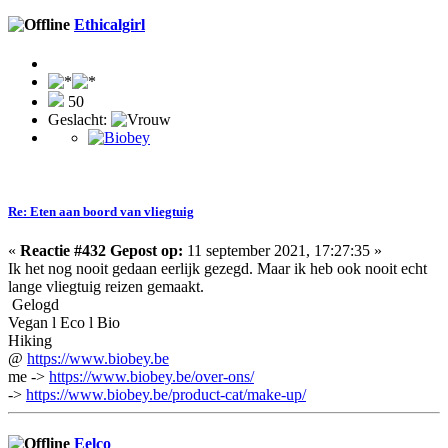
Ethicalgirl
50
Geslacht:
Re: Eten aan boord van vliegtuig
«
Reactie #432 Gepost op:
11 september 2021, 17:27:35 »
Ik het nog nooit gedaan eerlijk gezegd. Maar ik heb ook nooit echt
lange vliegtuig reizen gemaakt.
Gelogd
Vegan l Eco l Bio
Hiking
@
https://www.biobey.be
me ->
https://www.biobey.be/over-ons/
->
https://www.biobey.be/product-cat/make-up/
Eelco