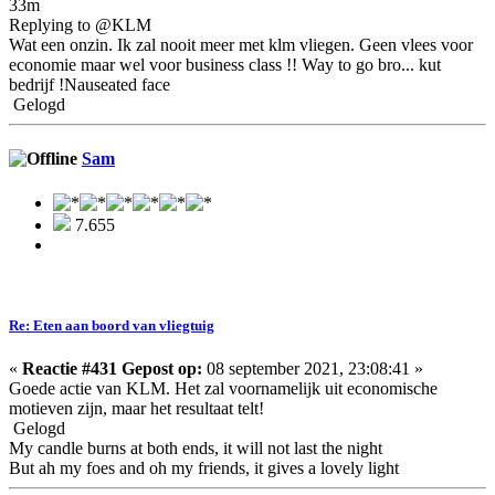
33m
Replying to @KLM
Wat een onzin. Ik zal nooit meer met klm vliegen. Geen vlees voor
economie maar wel voor business class !! Way to go bro... kut
bedrijf !Nauseated face
Gelogd
Sam
7.655
Re: Eten aan boord van vliegtuig
«
Reactie #431 Gepost op:
08 september 2021, 23:08:41 »
Goede actie van KLM. Het zal voornamelijk uit economische
motieven zijn, maar het resultaat telt!
Gelogd
My candle burns at both ends, it will not last the night
But ah my foes and oh my friends, it gives a lovely light