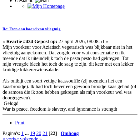
Geslacht:
Re: Eten aan boord van vliegtuig
«
Reactie #434 Gepost op:
27 april 2026, 08:08:51 »
Mijn voorkeur voor Aziatisch vegetarisch was blijkbaar niet in het
vliegtuig aangekomen. Dat zorgde voor wat consternatie en ik
meende dat ik uiteindelijk toch de pasta pesto had gekregen. Tot
mijn vreugde bleek het toch de saag te zijn, dit keer met een lekker
kruidige kikkererwtensalade.
Als ontbijt een soort vettige kaassoufflé (zij noemden het een
kaasbroodje). Ik had toch liever een gewoon broodje kaas gehad (of
de samosa die ik zou hebben gekregen als mijn voorkeur wel was
doorgegeven).
Gelogd
War is peace, freedom is slavery, and ignorance is strength
Print
Pagina's:
1
...
19
20
21
[
22
]
Omhoog
« vorige
volgende »