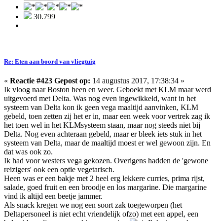
30.799
Re: Eten aan boord van vliegtuig
«
Reactie #423 Gepost op:
14 augustus 2017, 17:38:34 »
Ik vloog naar Boston heen en weer. Geboekt met KLM maar werd
uitgevoerd met Delta. Was nog even ingewikkeld, want in het
systeem van Delta kon ik geen vega maaltijd aanvinken, KLM
gebeld, toen zetten zij het er in, maar een week voor vertrek zag ik
het toen wel in het KLMsysteem staan, maar nog steeds niet bij
Delta. Nog even achteraan gebeld, maar er bleek iets stuk in het
systeem van Delta, maar de maaltijd moest er wel gewoon zijn. En
dat was ook zo.
Ik had voor westers vega gekozen. Overigens hadden de 'gewone
reizigers' ook een optie vegetarisch.
Heen was er een bakje met 2 heel erg lekkere curries, prima rijst,
salade, goed fruit en een broodje en los margarine. Die margarine
vind ik altijd een beetje jammer.
Als snack kregen we nog een soort zak toegeworpen (het
Deltapersoneel is niet echt vriendelijk ofzo) met een appel, een