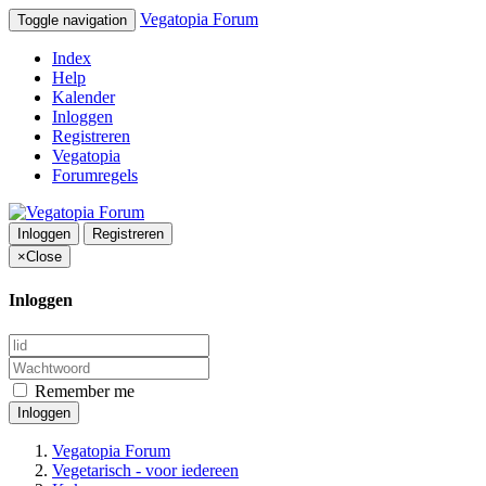
Vegatopia Forum
Toggle navigation
Index
Help
Kalender
Inloggen
Registreren
Vegatopia
Forumregels
Inloggen
Registreren
×
Close
Inloggen
Remember me
Inloggen
Vegatopia Forum
Vegetarisch - voor iedereen