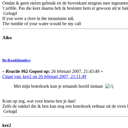
Omdat ik geen eieren gebruik en de bovenkant nergens mee ingesmeerd 
't zelfde. Pas die keer daarna heb ik besloten hem er gewoon uit te h
Gelogd
If you were a river in the mountains tall,
The rumble of your water would be my call
Aiko
Re:Kookblunders
«
Reactie #62 Gepost op:
26 februari 2007, 21:45:49 »
Citaat van: kee2 op 26 februari 2007, 21:11:49
Met mijn boterkoek kun je iemands hoofd inslaan
.
Kom op zeg, wat voor kneus ben je dan!
Zelfs de sukkel die ik ben kan nog een boterkoek eetbaar uit de oven 
Gelogd
kee2