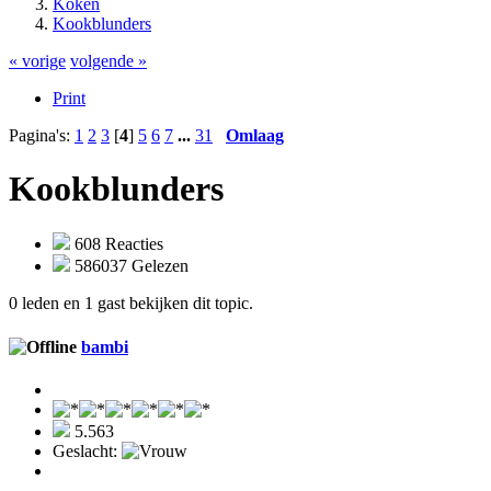
Koken
Kookblunders
« vorige
volgende »
Print
Pagina's:
1
2
3
[
4
]
5
6
7
...
31
Omlaag
Kookblunders
608 Reacties
586037 Gelezen
0 leden en 1 gast bekijken dit topic.
bambi
5.563
Geslacht: