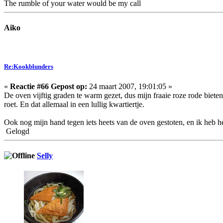
The rumble of your water would be my call
Aiko
Re:Kookblunders
«
Reactie #66 Gepost op:
24 maart 2007, 19:01:05 »
De oven vijftig graden te warm gezet, dus mijn fraaie roze rode biet
roet. En dat allemaal in een lullig kwartiertje.
Ook nog mijn hand tegen iets heets van de oven gestoten, en ik heb he
Gelogd
Selly