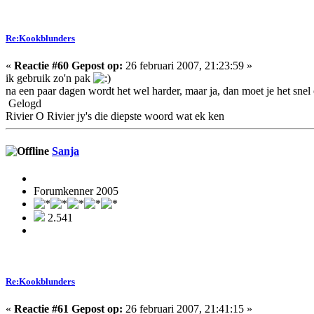
Re:Kookblunders
«
Reactie #60 Gepost op:
26 februari 2007, 21:23:59 »
ik gebruik zo'n pak
na een paar dagen wordt het wel harder, maar ja, dan moet je het sne
Gelogd
Rivier O Rivier jy's die diepste woord wat ek ken
Sanja
Forumkenner 2005
2.541
Re:Kookblunders
«
Reactie #61 Gepost op:
26 februari 2007, 21:41:15 »