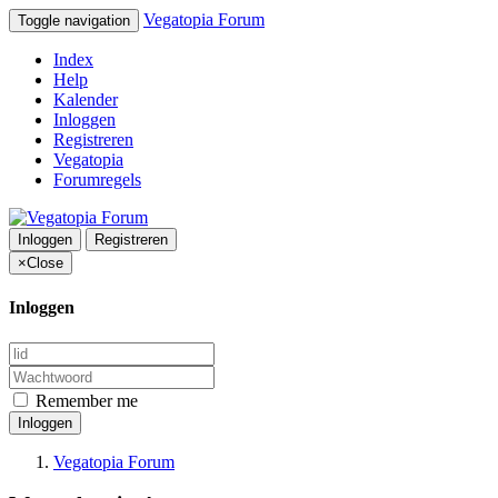
Vegatopia Forum
Toggle navigation
Index
Help
Kalender
Inloggen
Registreren
Vegatopia
Forumregels
Inloggen
Registreren
×
Close
Inloggen
Remember me
Inloggen
Vegatopia Forum