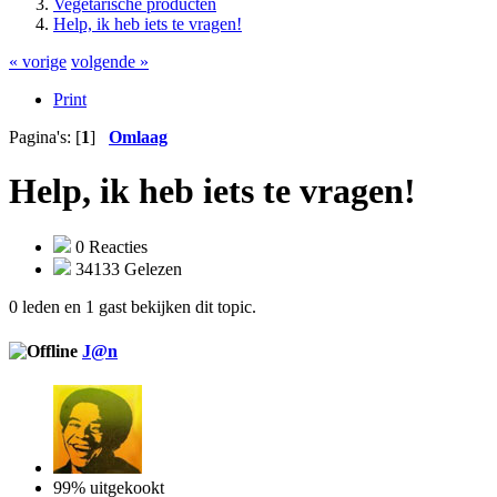
Vegetarische producten
Help, ik heb iets te vragen!
« vorige
volgende »
Print
Pagina's: [
1
]
Omlaag
Help, ik heb iets te vragen!
0 Reacties
34133 Gelezen
0 leden en 1 gast bekijken dit topic.
J@n
99% uitgekookt