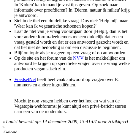
In 'Koken' kan iemand je vast tips geven. Op zoek naar
informatie over proefdieren? In 'Dieren, natuur & milieu' krijg
je antwoord.
Stel in de titel een duidelijke vraag. Dus niet: 'Help mij' maar
'Waar kan ik vegetarische schoenen kopen?'
Laat de titel van je vraag voorafgaan door [Help!], dan is het
voor andere forum-deelnemers meteen duidelijk dat er een
vraag gesteld wordt en dat er een antwoord gezocht wordt en
dat het niet de bedoeling is om een discussie te beginnen.
Blijf on topic als je reageert op een vraag of op antwoorden.
Op de site en het forum van de
NVV
is het makkelijker om
antwoord te krijgen op specifieke vragen over de vraag welke
producten veganistisch zijn.
VoedselNet
heeft heel vaak antwoord op vragen over E-
nummers en andere ingrediënten.
Mocht je nog vragen hebben over het hoe en wat van de
Vegatopia-webforums: je kunt altijd een privé-bericht sturen
naar een van de moderators.
«
Laatst bewerkt op: 14 december 2009, 13:41:07 door Hizikigrrrl
»
Gelogd