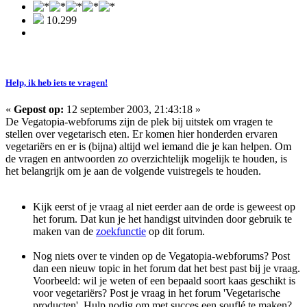
10.299
Help, ik heb iets te vragen!
«
Gepost op:
12 september 2003, 21:43:18 »
De Vegatopia-webforums zijn de plek bij uitstek om vragen te
stellen over vegetarisch eten. Er komen hier honderden ervaren
vegetariërs en er is (bijna) altijd wel iemand die je kan helpen. Om
de vragen en antwoorden zo overzichtelijk mogelijk te houden, is
het belangrijk om je aan de volgende vuistregels te houden.
Kijk eerst of je vraag al niet eerder aan de orde is geweest op
het forum. Dat kun je het handigst uitvinden door gebruik te
maken van de
zoekfunctie
op dit forum.
Nog niets over te vinden op de Vegatopia-webforums? Post
dan een nieuw topic in het forum dat het best past bij je vraag.
Voorbeeld: wil je weten of een bepaald soort kaas geschikt is
voor vegetariërs? Post je vraag in het forum 'Vegetarische
producten'. Hulp nodig om met succes een souflé te maken?