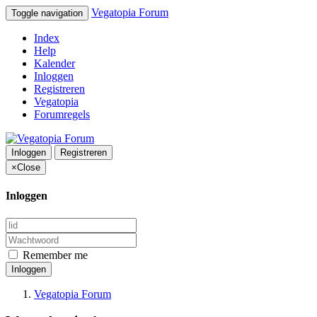
Vegatopia Forum
Toggle navigation
Index
Help
Kalender
Inloggen
Registreren
Vegatopia
Forumregels
Inloggen
Registreren
×
Close
Inloggen
Remember me
Inloggen
Vegatopia Forum