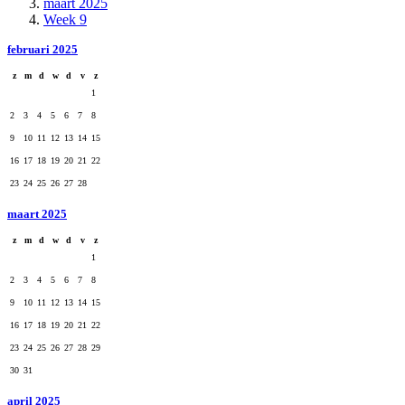
maart 2025
Week 9
februari 2025
z
m
d
w
d
v
z
1
2
3
4
5
6
7
8
9
10
11
12
13
14
15
16
17
18
19
20
21
22
23
24
25
26
27
28
maart 2025
z
m
d
w
d
v
z
1
2
3
4
5
6
7
8
9
10
11
12
13
14
15
16
17
18
19
20
21
22
23
24
25
26
27
28
29
30
31
april 2025