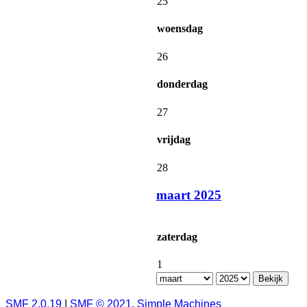
25
woensdag
26
donderdag
27
vrijdag
28
maart 2025
zaterdag
1
SMF 2.0.19
|
SMF © 2021
,
Simple Machines