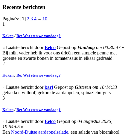
Recente berichten
Pagina's: [
1
]
2
3
4
...
10
1
Koken
/
Re: Wat eten we vandaag?
« Laatste bericht door
Eelco
Gepost op
Vandaag
om 00:30:47
»
Bij mijn vader heb ik voor ons drieën een simpele penne met
groente en zwarte bonen in tomatensaus in elkaar gedraaid.
2
Koken
/
Re: Wat eten we vandaag?
« Laatste bericht door
karl
Gepost op
Gisteren
om 16:14:33
»
gebakken witloof, gekookte aardappelen, spinazieburgers
3
Koken
/
Re: Wat eten we vandaag?
« Laatste bericht door
Eelco
Gepost op
04 augustus 2026,
19:54:05
»
Een
Noord-Duitse aardappelsalade
, een salade van bloemkool,