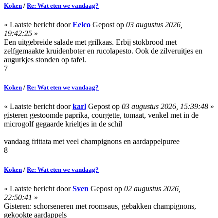
Koken
/
Re: Wat eten we vandaag?
« Laatste bericht door
Eelco
Gepost op
03 augustus 2026,
19:42:25
»
Een uitgebreide salade met grilkaas. Erbij stokbrood met
zelfgemaakte kruidenboter en rucolapesto. Ook de zilveruitjes en
augurkjes stonden op tafel.
7
Koken
/
Re: Wat eten we vandaag?
« Laatste bericht door
karl
Gepost op
03 augustus 2026, 15:39:48
»
gisteren gestoomde paprika, courgette, tomaat, venkel met in de
microgolf gegaarde krieltjes in de schil
vandaag frittata met veel champignons en aardappelpuree
8
Koken
/
Re: Wat eten we vandaag?
« Laatste bericht door
Sven
Gepost op
02 augustus 2026,
22:50:41
»
Gisteren: schorseneren met roomsaus, gebakken champignons,
gekookte aardappels