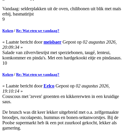
Vandaag: selderplakken uit de oven, chilibonen uit blik met maïs
erbij, basmatirijst
9
Koken
/
Re: Wat eten we vandaag?
« Laatste bericht door
meisbaer
Gepost op
02 augustus 2026,
20:09:34
»
Salade van zilvervliesrijst met sperziebonen, taugé, lenteui,
komkommer en pinda's. Met een hardgekookt eitje en pindasaus.
10
Koken
/
Re: Wat eten we vandaag?
« Laatste bericht door
Eelco
Gepost op
02 augustus 2026,
19:10:14
»
Couscous met 'zeven' groenten en kikkererwten in een kruidige
saus.
De brunch was dit keer lekker uitgebreid met o.a. zelfgemaakte
broodjes, rucolapesto, hummus en bonen-seitanworstjes. Bij de
Poolse supermarkt heb ik een pot zuurkool gekocht, lekker als
garnering.